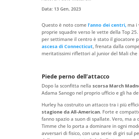
Data: 13 Gen, 2023
Questo è noto come
l’anno dei centri,
ma i 
proprie squadre verso le vette della Top 25
per settimane il centro è stato il giocatore p
ascesa di Connecticut
, frenata dalla compe
meritatissimi riflettori al junior del Mali 
Piede perno dell’attacco
Dopo la sconfitta nella
scorsa March Madn
Adama Sanogo nel proprio ufficio e gli ha de
Hurley ha costruito un attacco tra i più effi
stagione da All-American
. Forte e compatt
fanno spazio a suon di spallate. Vero, ma a
Timme che lo porta a dominare in ogni modo g
avversari di fisico, con una serie di giri sul