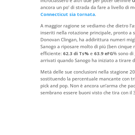
incrociassero e altri due per poter definire
U
ancora un po’ di strada da fare a livello di
Connecticut sia tornata
.
A maggior ragione se vediamo che dietro l’a
inseriti nella rotazione principale, pronto a 
Donovan Clingan, ha addirittura numeri migl
Sanogo a riposare molto di più (ben cinque 
efficiente:
62.3 di Ts%
e
63.9 eFG
% sono di 
arrivati quando Sanogo ha iniziato a tirare d
Metà delle sue conclusioni nella stagione 2
sostituendo la percentuale mancante con tri
pick and pop. Non è ancora un’arma che padro
sembrano essere buoni visto che tira con il 