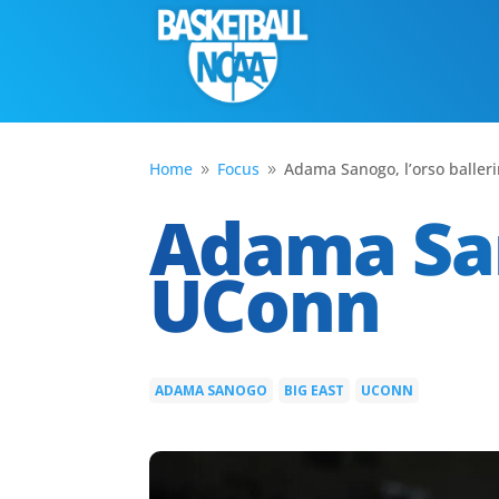
Home
Focus
Adama Sanogo, l’orso baller
9
9
Adama San
UConn
ADAMA SANOGO
BIG EAST
UCONN
|
|