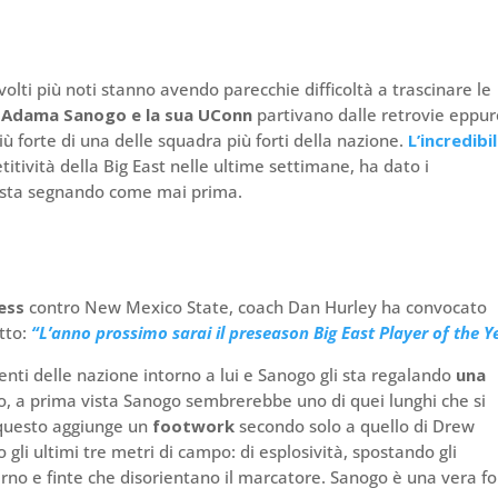
volti più noti stanno avendo parecchie difficoltà a trascinare le
.
Adama Sanogo e la sua UConn
partivano dalle retrovie eppu
iù forte di una delle squadra più forti della nazione.
L’incredibi
titività della Big East nelle ultime settimane, ha dato i
che sta segnando come mai prima.
ess
contro New Mexico State, coach Dan Hurley ha convocato
tto:
“L’anno prossimo sarai il preseason Big East Player of the Y
cienti delle nazione intorno a lui e Sanogo gli sta regalando
una
o, a prima vista Sanogo sembrerebbe uno di quei lunghi che si
 questo aggiunge un
footwork
secondo solo a quello di Drew
li ultimi tre metri di campo: di esplosività, spostando gli
 perno e finte che disorientano il marcatore. Sanogo è una vera f