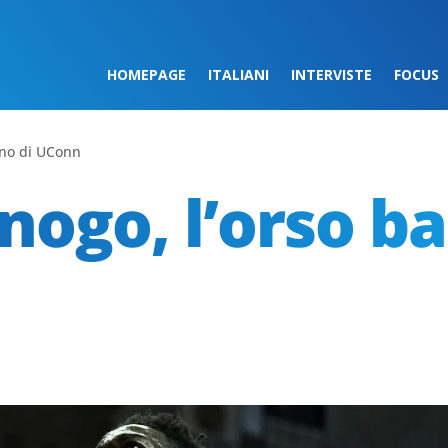
HOMEPAGE
ITALIANI
INTERVISTE
FOCUS
ino di UConn
ogo, l’orso bal