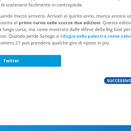
di scatenarsi facilmente in contropiede.
quando marzo arriverà. Arrivati al quinto anno, manca ancora u
uscita al
primo turno nelle scorse due edizioni
. Questa edizi
a lunga corsa, ma come mostrato dalle difese della Big East per
iano. Quando perde Sanogo si
rifugia nella palestra come valv
 numero 21 può prendersi qualche giro di riposo in più.
Twitter
SUCCESSIV