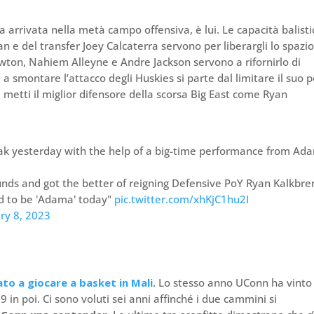
a arrivata nella metà campo offensiva, è lui. Le capacità balist
 e del transfer Joey Calcaterra servono per liberargli lo spazio
ewton, Nahiem Alleyne e Andre Jackson servono a rifornirlo di
 a smontare l’attacco degli Huskies si parte dal limitare il suo p
ci metti il miglior difensore della scorsa Big East come Ryan
ak yesterday with the help of a big-time performance from Ad
unds and got the better of reigning Defensive PoY Ryan Kalkbr
ad to be 'Adama' today"
pic.twitter.com/xhKjC1hu2I
ry 8, 2023
ato a giocare a basket in Mali
. Lo stesso anno UConn ha vinto 
9 in poi. Ci sono voluti sei anni affinché i due cammini si