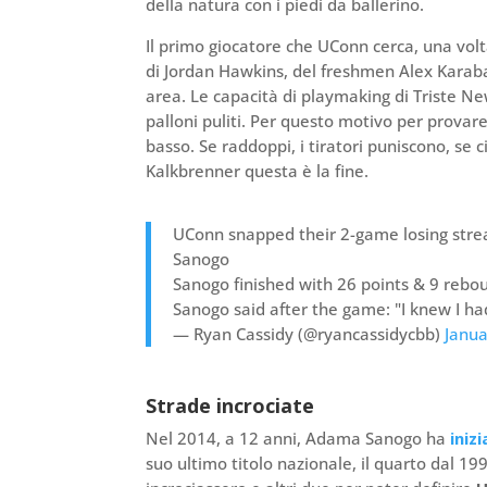
della natura con i piedi da ballerino.
Il primo giocatore che UConn cerca, una volt
di Jordan Hawkins, del freshmen Alex Karaban
area. Le capacità di playmaking di Triste N
palloni puliti. Per questo motivo per provare
basso. Se raddoppi, i tiratori puniscono, se 
Kalkbrenner questa è la fine.
UConn snapped their 2-game losing stre
Sanogo
Sanogo finished with 26 points & 9 rebo
Sanogo said after the game: "I knew I h
— Ryan Cassidy (@ryancassidycbb)
Janua
Strade incrociate
Nel 2014, a 12 anni, Adama Sanogo ha
inizi
suo ultimo titolo nazionale, il quarto dal 199