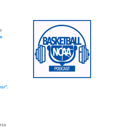
re
le
ear”.
orza