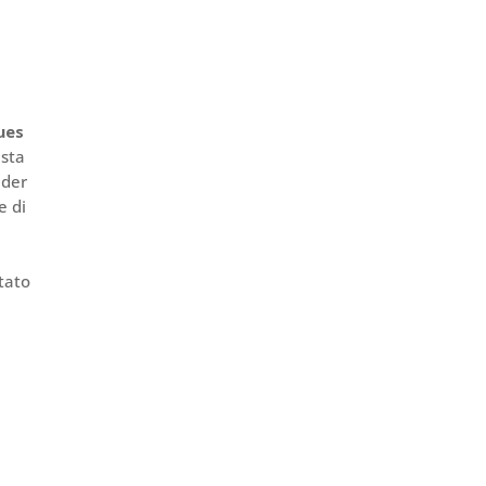
ues
 sta
ader
e di
stato