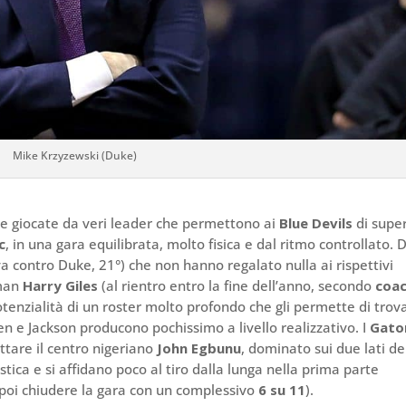
Mike Krzyzewski (Duke)
te giocate da veri leader che permettono ai
Blue Devils
di supe
c
, in una gara equilibrata, molto fisica e dal ritmo controllato. 
iva contro Duke, 21°) che non hanno regalato nulla ai rispettivi
hman
Harry Giles
(al rientro entro la fine dell’anno, secondo
coa
otenzialità di un roster molto profondo che gli permette di trov
n e Jackson producono pochissimo a livello realizzativo. I
Gato
ttare il centro nigeriano
John Egbunu
, dominato sui due lati de
tica e si affidano poco al tiro dalla lunga nella prima parte
poi chiudere la gara con un complessivo
6 su 11
).