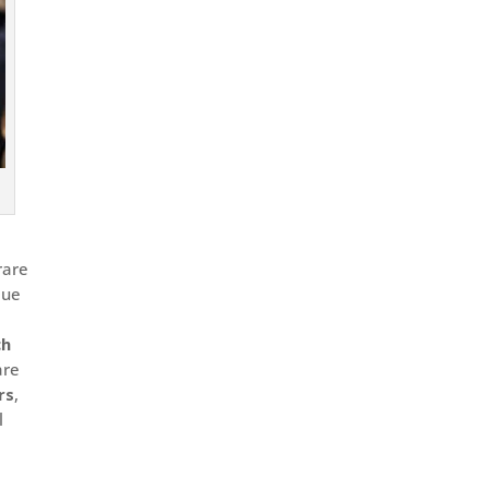
rare
Due
ch
are
rs
,
l