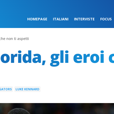
HOMEPAGE
ITALIANI
INTERVISTE
FOCUS
 che non ti aspetti
orida, gli eroi 
 GATORS
LUKE KENNARD
|