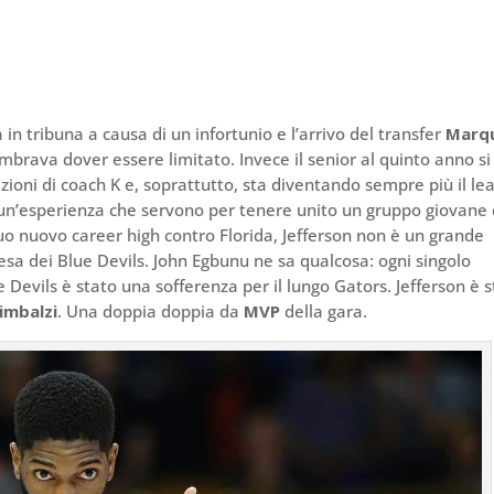
n tribuna a causa di un infortunio e l’arrivo del transfer
Marq
embrava dover essere limitato. Invece il senior al quinto anno si
zioni di coach K e, soprattutto, sta diventando sempre più il le
un’esperienza che servono per tenere unito un gruppo giovane 
suo nuovo career high contro Florida, Jefferson non è un grande
fesa dei Blue Devils. John Egbunu ne sa qualcosa: ogni singolo
e Devils è stato una sofferenza per il lungo Gators. Jefferson è 
rimbalzi
. Una doppia doppia da
MVP
della gara.