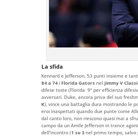
La sfida
Kennard e Jefferson, 53 punti insieme e tan
84 a 74
i
Florida Gators
nel
Jimmy V Classi
difese toste (Florida 9° per efficienza difes
avversari. Duke, ancora priva del suo fres
K
), vince una battaglia dura mostrando le p
eroi inaspettati quando due punte come Alle
dal canto loro, non riescono quasi mai a sfru
campo da un Amile Jefferson in trance agonis
dell’incontro (
1 su 3
nel primo tempo, salvo 