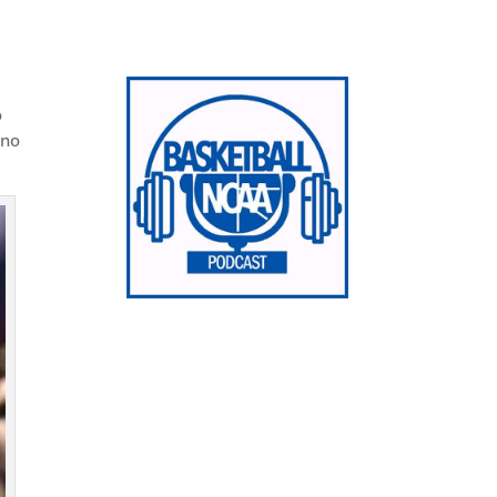
o
ono