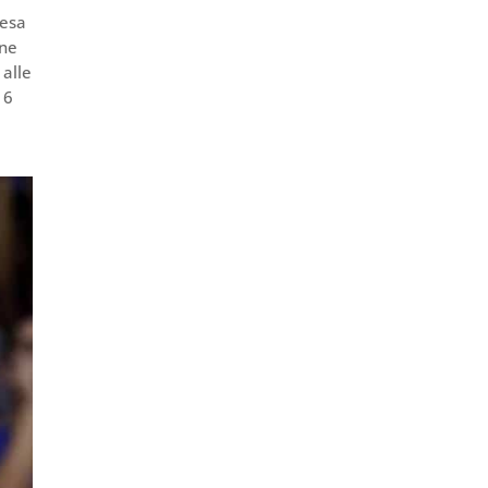
fesa
ine
 alle
 6