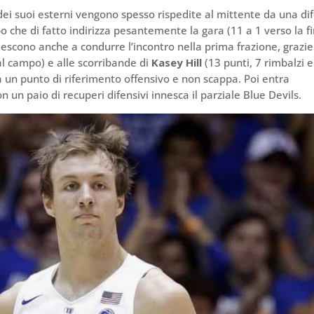
dei suoi esterni vengono spesso rispedite al mittente da una di
o che di fatto indirizza pesantemente la gara (11 a 1 verso la f
escono anche a condurre l’incontro nella prima frazione, grazie
al campo) e alle scorribande di
Kasey Hill
(13 punti, 7 rimbalzi e
tà un punto di riferimento offensivo e non scappa. Poi entra
on un paio di recuperi difensivi innesca il parziale Blue Devils.