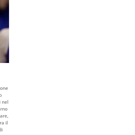
ione
o
 nel
orno
gare,
a il
di