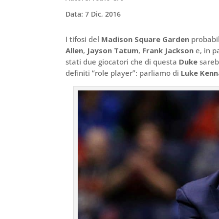
Data: 7 Dic, 2016
I tifosi del
Madison Square Garden
probabil
Allen
,
Jayson Tatum
,
Frank Jackson
e, in p
stati due giocatori che di questa
Duke
sarebb
definiti “role player”: parliamo di
Luke Kenn