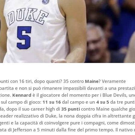
punti con 16 tiri, dopo quanti? 35 contro
Maine
? Veramente
e partita e non si può rimanere impassibili davanti a una prestaz
zione.
Kennard
è il giocatore del momento per i Blue Devils, un
 sul campo di gioco:
11 su 16
dal campo e un
4 su 5
da tre punti
, dopo il suo career high di
35 punti
contro Maine qualche gi
ader realizzativo di Duke, la nona doppia cifra in altrettante 
ligenti e la capacità di coinvolgere pure i compagni, come dimostr
iata di Jefferson a 5 minuti dalla fine del primo tempo. Il nativo 