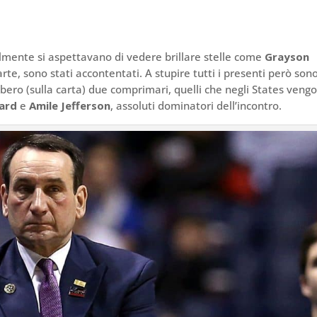
mente si aspettavano di vedere brillare stelle come
Grayson
arte, sono stati accontentati. A stupire tutti i presenti però son
ero (sulla carta) due comprimari, quelli che negli States veng
ard
e
Amile Jefferson
, assoluti dominatori dell’incontro.