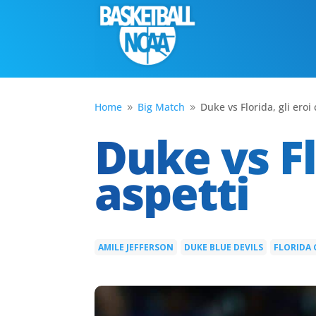
Home
Big Match
Duke vs Florida, gli eroi
9
9
Duke vs Fl
aspetti
AMILE JEFFERSON
DUKE BLUE DEVILS
FLORIDA
|
|