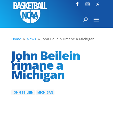
Home
News
John Beilein rimane a Michigan
9
9
John Beilein
rimane a
Michigan
JOHN BEILEIN
MICHIGAN
|