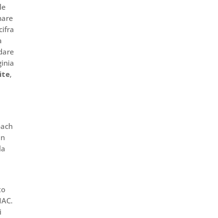
le
nare
cifra
a
idare
inia
ite
,
oach
in
la
to
MAC.
i