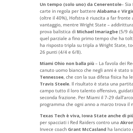
Un tempo (solo uno) da Cenerentole
– Sia
carte in regola per battere
Alabama
e
Virgi
(oltre il 40%), Hofstra è riuscita a far fron
vantaggio, mentre Wright State – addirittura 
prova balistica di
Michael Imariagbe
(5/9 da
quel parziale a fino primo tempo che ha to
ha risposto tripla su tripla a Wright State, t
26 punti (4/4 e 6/8).
Miami Ohio non balla più
– La favola dei R
canuto uomo bianco che negli anni è stato su
Tennessee
, che con la sua difesa fisica ha 
Travis Steele
. Il risultato è stata una part
campo tutto il loro talento offensivo, guidat
seconda frazione. Per Miami il 7-29 dall’ar
programma che ogni anno a marzo trova il m
Texas Tech è viva, Iowa State anche di pi
per spacciati i Red Raiders contro una
Akro
Invece coach
Grant McCasland
ha lanciato 