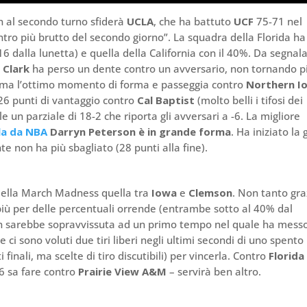
 al secondo turno sfiderà
UCLA
, che ha battuto
UCF
75-71 nel
ntro più brutto del secondo giorno”. La squadra della Florida ha
6 dalla lunetta) e quella della California con il 40%. Da segnal
 Clark
ha perso un dente contro un avversario, non tornando pi
ma l’ottimo momento di forma e passeggia contro
Northern I
26 punti di vantaggio contro
Cal Baptist
(molto belli i tifosi dei
le un parziale di 18-2 che riporta gli avversari a -6. La migliore
lla da NBA
Darryn Peterson è in grande forma
. Ha iniziato la
 non ha più sbagliato (28 punti alla fine).
 della March Madness quella tra
Iowa
e
Clemson
. Non tanto gra
più per delle percentuali orrende (entrambe sotto al 40% dal
n sarebbe sopravvissuta ad un primo tempo nel quale ha mess
 ci sono voluti due tiri liberi negli ultimi secondi di uno spento
inali, ma scelte di tiro discutibili) per vincerla. Contro
Florida
 sa fare contro
Prairie View A&M
– servirà ben altro.