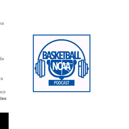
ma
da
va
nco
lex