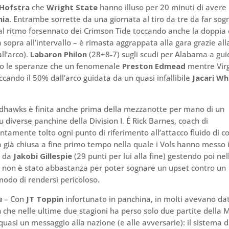
Hofstra
che
Wright State
hanno illuso per 20 minuti di avere 
nia
. Entrambe sorrette da una giornata al tiro da tre da far sog
te al ritmo forsennato dei Crimson Tide toccando anche la doppia 
sopra all’intervallo – è rimasta aggrappata alla gara grazie all
ll’arco).
Labaron Philon
(28+8-7) sugli scudi per Alabama a gu
lto le speranze che un fenomenale
Preston Edmead
mentre Virg
occando il 50% dall’arco guidata da un quasi infallibile
Jacari Wh
edhawks è finita anche prima della mezzanotte per mano di un
 diverse panchine della Division I. É Rick Barnes, coach di
lentamente tolto ogni punto di riferimento all’attacco fluido di c
ita già chiusa a fine primo tempo nella quale i Vols hanno messo 
i da
Jakobi Gillespie
(29 punti per lui alla fine) gestendo poi nel
co non è stato abbastanza per poter sognare un upset contro un
odo di rendersi pericoloso.
ù
– Con
JT Toppin
infortunato in panchina, in molti avevano da
n
che nelle ultime due stagioni ha perso solo due partite della 
quasi un messaggio alla nazione (e alle avversarie): il sistema d