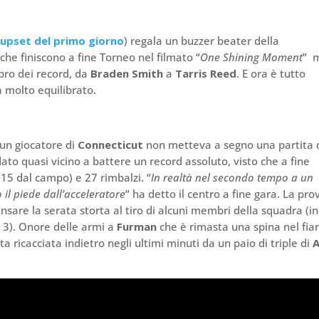
’upset del primo giorno
) regala un buzzer beater della
i che finiscono a fine Torneo nel filmato “
One Shining Moment
” 
bro dei record, da
Braden Smith
a
Tarris Reed
. E ora è tutto
 molto equilibrato.
un giocatore di
Connecticut
non metteva a segno una partita 
ato quasi vicino a battere un record assoluto, visto che a fine
2/15 dal campo) e 27 rimbalzi. “
In realtà nel secondo tempo a un
 il piede dall’acceleratore
” ha detto il centro a fine gara. La pro
are la serata storta al tiro di alcuni membri della squadra (in
 3). Onore delle armi a
Furman
che è rimasta una spina nel fia
ta ricacciata indietro negli ultimi minuti da un paio di triple di
A