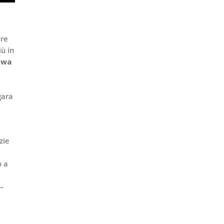
are
ù in
owa
 gara
zie
o a
–