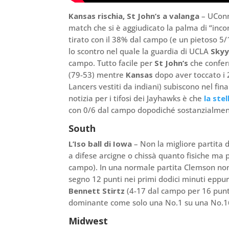
Kansas rischia, St John’s a valanga
– UConn
match che si è aggiudicato la palma di “inco
tirato con il 38% dal campo (e un pietoso 5/1
lo scontro nel quale la guardia di UCLA
Skyy
campo. Tutto facile per
St John’s
che confer
(79-53) mentre
Kansas
dopo aver toccato i 
Lancers vestiti da indiani) subiscono nel fina
notizia per i tifosi dei Jayhawks è che
la ste
con 0/6 dal campo dopodiché sostanzialmente
South
L’Iso ball di Iowa
– Non la migliore partita
a difese arcigne o chissà quanto fisiche ma 
campo). In una normale partita Clemson no
segno 12 punti nei primi dodici minuti eppure
Bennett Stirtz
(4-17 dal campo per 16 punti f
dominante come solo una No.1 su una No.16
Midwest