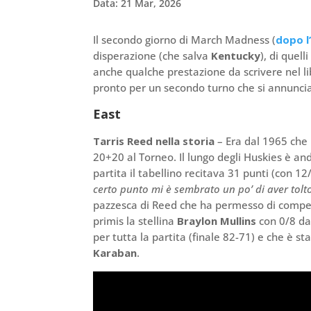
Data: 21 Mar, 2026
Il secondo giorno di March Madness (
dopo l
disperazione (che salva
Kentucky
), di quell
anche qualche prestazione da scrivere nel li
pronto per un secondo turno che si annuncia
East
Tarris Reed nella storia
– Era dal 1965 che 
20+20 al Torneo. Il lungo degli Huskies è and
partita il tabellino recitava 31 punti (con 1
certo punto mi è sembrato un po’ di aver tolto
pazzesca di Reed che ha permesso di compens
primis la stellina
Braylon Mullins
con 0/8 da
per tutta la partita (finale 82-71) e che è sta
Karaban
.