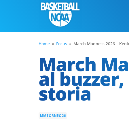
Home
Focus
March Madness 2026 – Kentuc
9
9
March Ma
al buzzer,
storia
MMTORNEO26