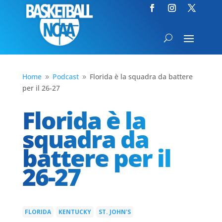
Home
Podcast
Florida è la squadra da battere
9
9
per il 26-27
Florida è la
squadra da
battere per il
26-27
FLORIDA
KENTUCKY
ST. JOHN'S
|
|