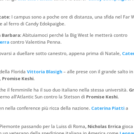
tate:
I campus sono a poche ore di distanza, una sfida nel Far 
e al ferro di Candy Edokpaigbe.
a Barbara:
Abituiamoci perché la Big West le metterà contro
erra
contro Valentina Penna.
ovarsi a duellare sotto canestro, appena prima di Natale,
Cate
 della Florida
Vittoria Blasigh
– alle prese con il grande salto i
A,
Promise Keshi
.
he il femminile ha il suo duo italiano nella stessa università.
G
erno all’Atlantic Sun contro la Stetson di
Promise Keshi.
n nella conference più ricca della nazione.
Caterina Piatti
a
.
 Piemonte passando per la Luiss di Roma
, Nicholas Errica
gioca 
n un veterano della spedizione italiana in America come
Leona