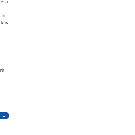
fesa
chi
klis
a
erà
O
→