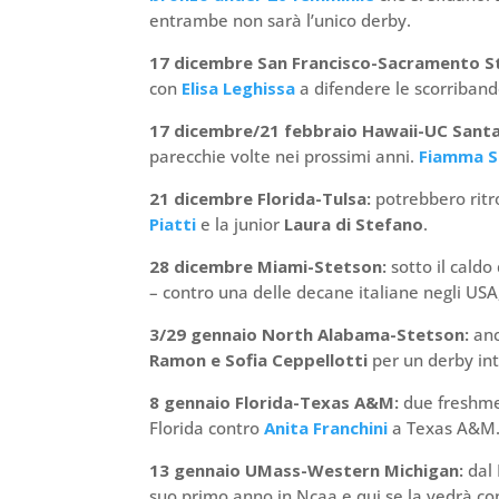
entrambe non sarà l’unico derby.
17 dicembre San Francisco-Sacramento S
con
Elisa Leghissa
a difendere le scorriband
17 dicembre/21 febbraio Hawaii-UC Sant
parecchie volte nei prossimi anni.
Fiamma S
21 dicembre Florida-Tulsa:
potrebbero ritr
Piatti
e la junior
Laura di Stefano
.
28 dicembre Miami-Stetson:
sotto il caldo
– contro una delle decane italiane negli US
3/29 gennaio North Alabama-Stetson:
anc
Ramon e Sofia Ceppellotti
per un derby int
8 gennaio Florida-Texas A&M:
due freshme
Florida contro
Anita Franchini
a Texas A&M
13 gennaio UMass-Western Michigan:
dal
suo primo anno in Ncaa e qui se la vedrà co