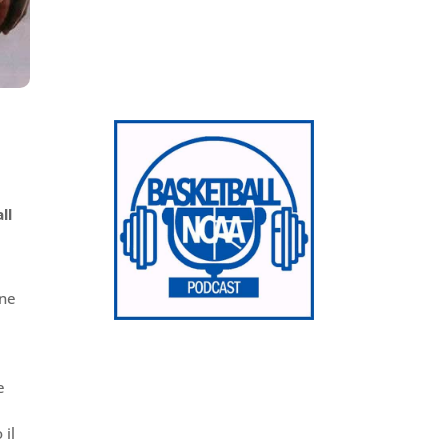
ll
one
e
 il