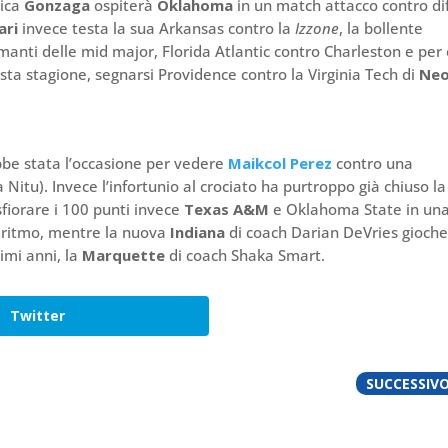
rica
Gonzaga
ospiterà
Oklahoma
in un match attacco contro di
ari
invece testa la sua Arkansas contro la
Izzone
, la bollente
amanti delle mid major, Florida Atlantic contro Charleston e per 
sta stagione, segnarsi Providence contro la Virginia Tech di
Neo
be stata l’occasione per vedere
Maikcol Perez
contro una
Nitu). Invece l’infortunio al crociato ha purtroppo già chiuso la
sfiorare i 100 punti invece
Texas A&M
e Oklahoma State in un
o ritmo, mentre la nuova
Indiana
di coach Darian DeVries gioch
imi anni, la
Marquette
di coach Shaka Smart.
Twitter
SUCCESSIV