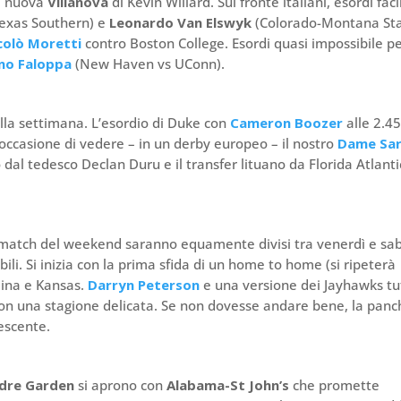
a nuova
Villanova
di Kevin Willard. Sul fronte italiani, esordi faci
exas Southern) e
Leonardo Van Elswyk
(Colorado-Montana Sta
ccolò Moretti
contro Boston College. Esordi quasi impossibile p
no Faloppa
(New Haven vs UConn).
ella settimana. L’esordio di Duke con
Cameron Boozer
alle 2.4
l’occasione di vedere – in un derby europeo – il nostro
Dame Sar
 dal tedesco Declan Duru e il transfer lituano da Florida Atlanti
 big match del weekend saranno equamente divisi tra venerdì e sa
li. Si inizia con la prima sfida di un home to home (si ripeterà
lina e Kansas.
Darryn Peterson
e una versione dei Jayhawks tu
 con una stagione delicata. Se non dovesse andare bene, la panc
escente.
dre Garden
si aprono con
Alabama-St John’s
che promette