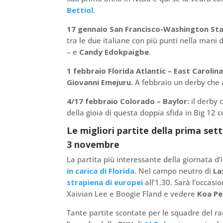
Bettiol.
17 gennaio San Francisco-Washington St
tra le due italiane con più punti nella mani 
– e
Candy Edokpaigbe
.
1 febbraio Florida Atlantic – East
Carolin
Giovanni Emejuru.
A febbraio un derby che a
4/17 febbraio Colorado – Baylor
:
il derby 
della gioia di questa doppia sfida in Big 12 
Le migliori partite della prima se
3 novembre
La partita più interessante della giornata d
in carica di Florida
. Nel campo neutro di
La
strapiena di europei
all’1.30. Sarà l’occas
Xaivian Lee e Boogie Fland e vedere
Koa Pe
Tante partite scontate per le squadre del r