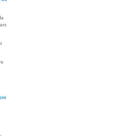
da
ars
i
va
oni