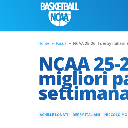
Home
Focus
NCAA 25-26, I derby italiani 
9
9
NCAA 25-26
migliori p
settiman
ACHILLE LONATI
DERBY ITALIANI
NICCOLÒ MO
|
|