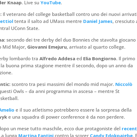
der Knaap
. Live su
YouTube
.
e:
Il veterano del college basketball contro uno dei nuovi arrivati
ettiol
tenta il salto ad UMass mentre
Daniel James
, cresciuto
entral UConn State.
na:
secondo dei tre derby del duo Bonnies che stavolta giocano
do Mid Major,
Giovanni Emejuru
, arrivato al quarto college.
erby lombardo tra
Alfredo Addesa
ed
Elia Bongiorno
. Il primo
o la buona prima stagione mentre il secondo, dopo un anno da
azione.
ntic:
scontro tra pesi massimi del mondo mid major.
Niccolò
questi Owls – da anni programma in ascesa – mentre St
sketball.
Amelio
e il suo atletismo potrebbero essere la sorpresa della
wyk
e una squadra di power conference è da non perdere.
dopo un mese tutto maschile, ecco due protagoniste del
recen
 La lunga
Martina Fantini
contro la scorer
Candy Edokpaigbe
. 