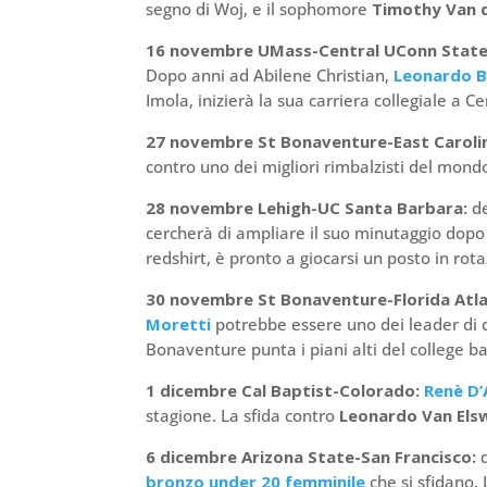
segno di Woj, e il sophomore
Timothy Van 
16 novembre UMass-Central UConn Stat
Dopo anni ad Abilene Christian,
Leonardo B
Imola, inizierà la sua carriera collegiale a C
27 novembre St Bonaventure-East Caroli
contro uno dei migliori rimbalzisti del mon
28 novembre Lehigh-UC Santa Barbara:
d
cercherà di ampliare il suo minutaggio dop
redshirt, è pronto a giocarsi un posto in rot
30 novembre St Bonaventure-Florida Atla
Moretti
potrebbe essere uno dei leader di 
Bonaventure punta i piani alti del college ba
1 dicembre Cal Baptist-Colorado:
Renè D’
stagione. La sfida contro
Leonardo Van Els
6 dicembre Arizona State-San Francisco:
bronzo under 20 femminile
che si sfidano.