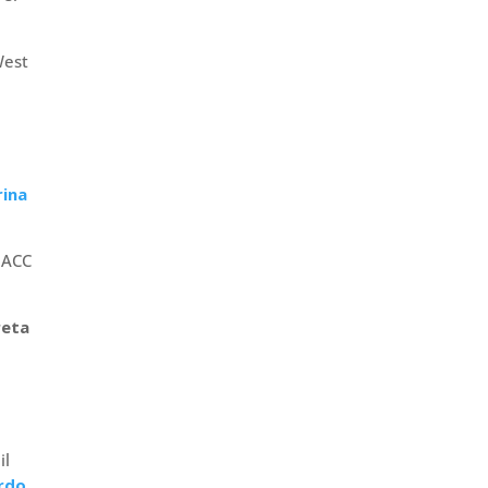
West
rina
n ACC
reta
il
rdo