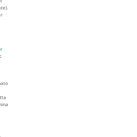
li
te).
er
5
r
c
bato
tta
hina