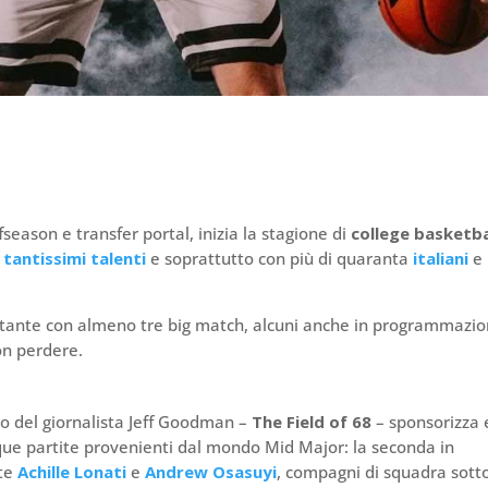
season e transfer portal, inizia la stagione di
college basketba
n
tantissimi talenti
e soprattutto con più di quaranta
italiani
e
ttante con almeno tre big match, alcuni anche in programmazi
on perdere.
ito del giornalista Jeff Goodman –
The Field of 68
– sponsorizza 
ue partite provenienti dal mondo Mid Major: la seconda in
nte
Achille Lonati
e
Andrew Osasuyi
, compagni di squadra sotto