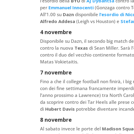
l’esordio della
BYU
di
AJ Dybantsa
contro l
per
Emmanuel Innocenti
(Gonzaga contro T
All’1.00 su
Dazn
disponibile
l’esordio di Ni
Alfredo Addesa
(Leigh vs Houston) e
Stefa
4 novembre
Disponibile su Dazn, il secondo big match d
contro la nuova
Texas
di Sean Miller. Sarà 
contro il duo del vecchio continente formato
Matas Vokietaitis.
7
novembre
Fino a che il college football non finirà, i
con dei fine settimana francamente imperdibi
l’anno prossimo a Lawrence) tra North Caro
da scoprire contro dei Tar Heels alle prese
di
Hubert Davis
potrebbe diventare incand
8 novembre
Al sabato invece le porte del
Madison Squa