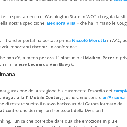
ate:
lo spostamento di Washington State in WCC ci regala la sfi
della nostra spedizione:
Eleonora Villa
– che ha in mano le Coug
a
: il transfer portal ha portato prima
Niccolò Moretti
in AAC, po
vrà importanti riscontri in conference.
che non c’è, almeno per ora. L’infortunio di
Maikcol Perez
ci pri
con il milanese
Leonardo Van Elswyk.
ttimana
’inaugurazione della stagione è sicuramente l’esordio dei
campi
s Vegas alla T-Mobile Center
, giocheranno contro
un’Arizona
ione di testare subito il nuovo backcourt dei Gators formato da
at
contro uno dei migliori frontcourt della Division I
anking, l’unica che potrebbe dare qualche emozione in più è