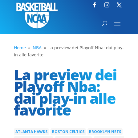
Home
NBA
La preview dei Playoff Nba: dai play-
9
9
in alle favorite
La preview dei
Playoff Nba:
dai play-in alle
favorite
ATLANTA HAWKS
BOSTON CELTICS
BROOKLYN NETS
|
|
|