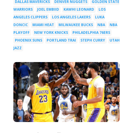
DALLAS MAVERICKS
DENVER NUGGETS
GOLDEN STATE
|
|
WARRIORS
JOEL EMBIID
KAWHI LEONARD
LOS
|
|
|
ANGELES CLIPPERS
LOS ANGELES LAKERS
LUKA
|
|
DONCIC
MIAMI HEAT
MILWAUKEE BUCKS
NBA
NBA
|
|
|
|
PLAYOFF
NEW YORK KNICKS
PHILADELPHIA 76ERS
|
|
|
PHOENIX SUNS
PORTLAND TRAI
STEPH CURRY
UTAH
|
|
|
JAZZ