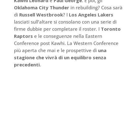
Kawhi Leonard
e
Paul George
. E poi, gli
Oklahoma City Thunder
in rebuilding? Cosa sarà
di
Russell Westbrook
? I
Los Angeles Lakers
lasciati sull’altare si consolano con una serie di
firme dubbie per completare il roster. I
Toronto
Raptors
e le conseguenze nella Eastern
Conference post Kawhi. La Western Conference
più aperta che mai e le prospettive di
una
stagione che vivrà di un equilibro senza
precedenti
.