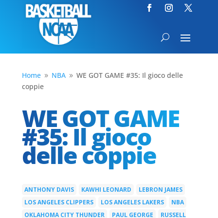
Home
NBA
WE GOT GAME #35: Il gioco delle
9
9
coppie
WE GOT GAME
#35: Il gioco
delle coppie
ANTHONY DAVIS
KAWHI LEONARD
LEBRON JAMES
|
|
|
LOS ANGELES CLIPPERS
LOS ANGELES LAKERS
NBA
|
|
|
OKLAHOMA CITY THUNDER
PAUL GEORGE
RUSSELL
|
|