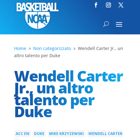
Home
Non categorizzato
Wendell Carter Jr., un
9
9
altro talento per Duke
Wendell Carter
Jr., un altro
talento per
Duke
ACC EN
DUKE
MIKE KRZYZEWSKI
WENDELL CARTER
|
|
|