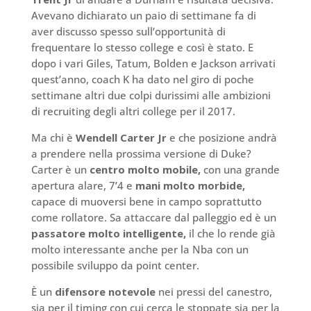
Avevano dichiarato un paio di settimane fa di
aver discusso spesso sull’opportunità di
frequentare lo stesso college e così è stato. E
dopo i vari Giles, Tatum, Bolden e Jackson arrivati
quest’anno, coach K ha dato nel giro di poche
settimane altri due colpi durissimi alle ambizioni
di recruiting degli altri college per il 2017.
Ma chi è
Wendell Carter Jr
e che posizione andrà
a prendere nella prossima versione di Duke?
Carter è un
centro molto mobile,
con una grande
apertura alare, 7’4 e
mani molto morbide,
capace di muoversi bene in campo soprattutto
come rollatore. Sa attaccare dal palleggio ed è un
passatore molto intelligente,
il che lo rende già
molto interessante anche per la Nba con un
possibile sviluppo da point center.
È un
difensore notevole
nei pressi del canestro,
sia per il timing con cui cerca le stoppate sia per la