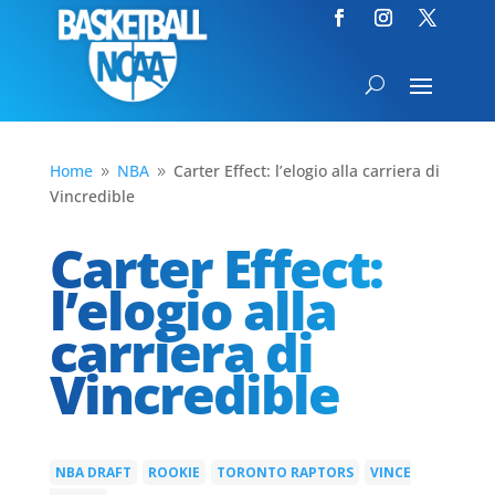
Home
NBA
Carter Effect: l’elogio alla carriera di
9
9
Vincredible
Carter Effect:
l’elogio alla
carriera di
Vincredible
NBA DRAFT
ROOKIE
TORONTO RAPTORS
VINCE
|
|
|