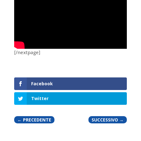
[/nextpage]
Facebook
Twitter
←
PRECEDENTE
SUCCESSIVO
→