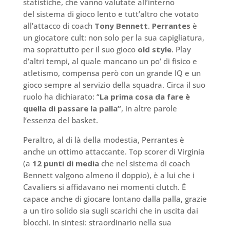
statistiche, che vanno valutate all’interno
del sistema di gioco lento e tutt’altro che votato
all’attacco di coach
Tony Bennett
.
Perrantes
è
un giocatore cult: non solo per la sua capigliatura,
ma soprattutto per il suo gioco
old style
. Play
d’altri tempi, al quale mancano un po’ di fisico e
atletismo, compensa però con un grande IQ e un
gioco sempre al servizio della squadra. Circa il suo
ruolo ha dichiarato: “
La prima cosa da fare è
quella di passare la palla”
, in altre parole
l’essenza del basket.
Peraltro, al di là della modestia, Perrantes è
anche un ottimo attaccante. Top scorer di Virginia
(a
12 punti di media
che nel sistema di coach
Bennett valgono almeno il doppio), è a lui che i
Cavaliers si affidavano nei momenti clutch. È
capace anche di giocare lontano dalla palla, grazie
a un tiro solido sia sugli scarichi che in uscita dai
blocchi. In sintesi: straordinario nella sua