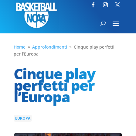
Home
Approfondimenti
Cinque play perfetti
9
9
per l’Europa
Cinque play
perfetti per
l’Europa
EUROPA