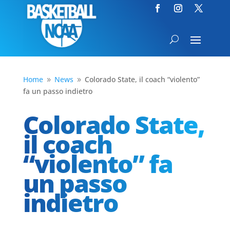
Home
News
Colorado State, il coach “violento”
9
9
fa un passo indietro
Colorado State,
il coach
“violento” fa
un passo
indietro