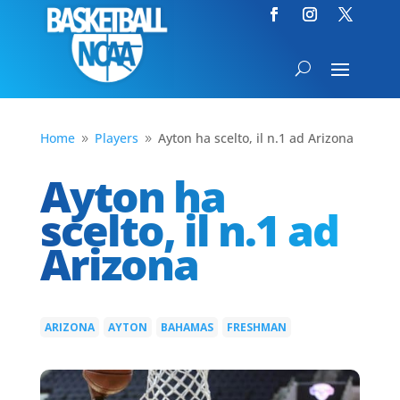
Home
Players
Ayton ha scelto, il n.1 ad Arizona
9
9
Ayton ha
scelto, il n.1 ad
Arizona
ARIZONA
AYTON
BAHAMAS
FRESHMAN
|
|
|