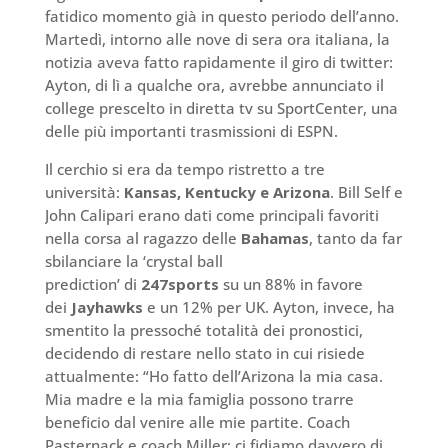
fatidico momento già in questo periodo dell’anno.
Martedì, intorno alle nove di sera ora italiana, la
notizia aveva fatto rapidamente il giro di twitter:
Ayton, di lì a qualche ora, avrebbe annunciato il
college prescelto in diretta tv su SportCenter, una
delle più importanti trasmissioni di ESPN.
Il cerchio si era da tempo ristretto a tre
università:
Kansas, Kentucky e Arizona
. Bill Self e
John Calipari erano dati come principali favoriti
nella corsa al ragazzo delle
Bahamas
, tanto da far
sbilanciare la ‘crystal ball
prediction’ di
247sports
su un 88% in favore
dei
Jayhawks
e un 12% per UK. Ayton, invece, ha
smentito la pressoché totalità dei pronostici,
decidendo di restare nello stato in cui risiede
attualmente: “Ho fatto dell’Arizona la mia casa.
Mia madre e la mia famiglia possono trarre
beneficio dal venire alle mie partite. Coach
Pasternack e coach Miller: ci fidiamo davvero di