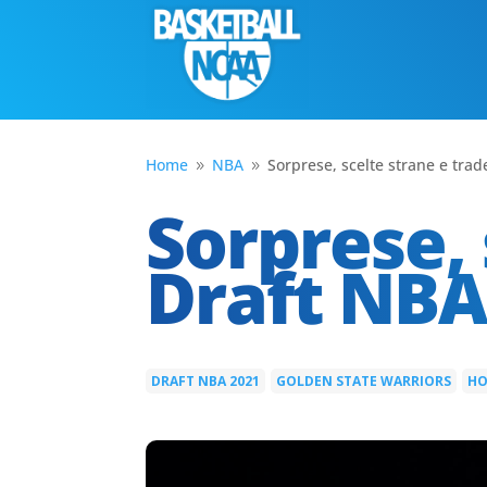
Home
NBA
Sorprese, scelte strane e tra
9
9
Sorprese, 
Draft NBA
DRAFT NBA 2021
GOLDEN STATE WARRIORS
HO
|
|