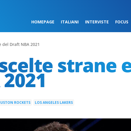
HOMEPAGE
ITALIANI
INTERVISTE
FOCUS
de del Draft NBA 2021
scelte strane e
 2021
USTON ROCKETS
LOS ANGELES LAKERS
|