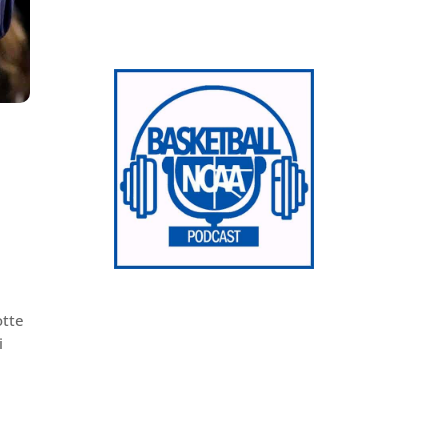
otte
i