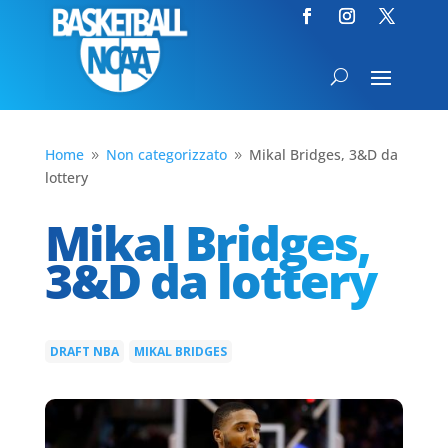
Home
Non categorizzato
Mikal Bridges, 3&D da
9
9
lottery
Mikal Bridges,
3&D da lottery
DRAFT NBA
MIKAL BRIDGES
|