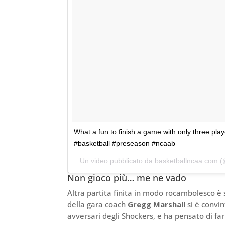
What a fun to finish a game with only three pl
#basketball #preseason #ncaab
Un video pubblicato da basketballncaa.com (
Non gioco più… me ne vado
Altra partita finita in modo rocambolesco è 
della gara coach
Gregg Marshall
si è convin
avversari degli Shockers, e ha pensato di fa