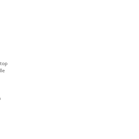
 top
lle
a