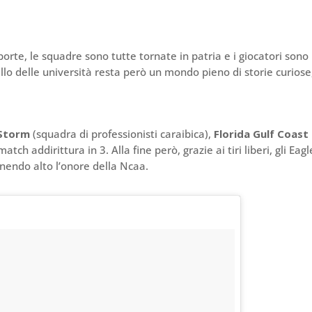
orte, le squadre sono tutte tornate in patria e i giocatori sono
uello delle università resta però un mondo pieno di storie curiose
 Storm
(squadra di professionisti caraibica),
Florida Gulf Coast
atch addirittura in 3. Alla fine però, grazie ai tiri liberi, gli Eagl
enendo alto l’onore della Ncaa.