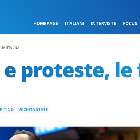
HOMEPAGE
ITALIANI
INTERVISTE
FOCUS
e dell’Ncaa
e proteste, le 
 PITINO
WICHITA STATE
|