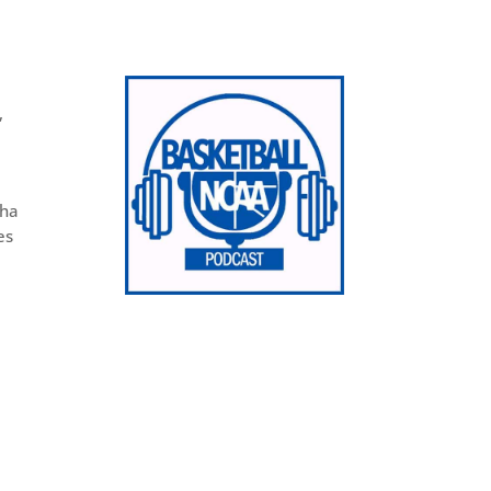
,
ha
es