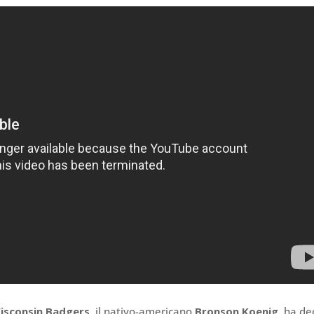
isconsin Badgers
, il nativo-americano
Bronson Koenig
, ha de