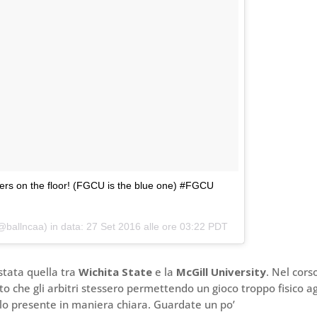
ayers on the floor! (FGCU is the blue one) #FGCU
@ballncaa) in data:
27 Set 2016 alle ore 03:22 PDT
stata quella tra
Wichita State
e la
McGill University
. Nel cors
to che gli arbitri stessero permettendo un gioco troppo fisico ag
rlo presente in maniera chiara. Guardate un po’