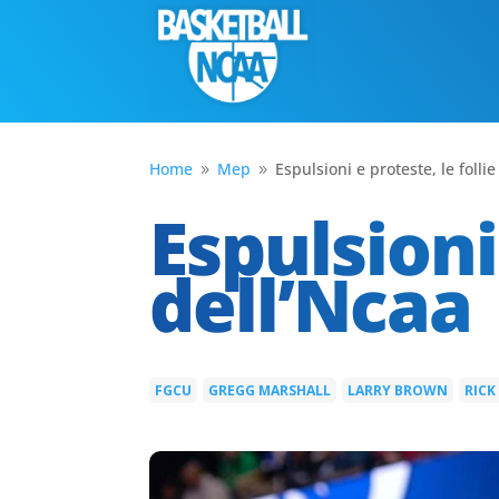
Home
Mep
Espulsioni e proteste, le folli
9
9
Espulsioni 
dell’Ncaa
FGCU
GREGG MARSHALL
LARRY BROWN
RICK
|
|
|