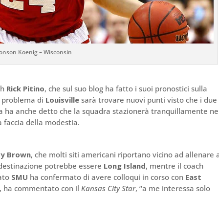
onson Koenig – Wisconsin
ch
Rick Pitino
, che sul suo blog ha fatto i suoi pronostici sulla
l problema di
Louisville
sarà trovare nuovi punti visto che i due
a ha anche detto che la squadra stazionerà tranquillamente ne
a faccia della modestia.
ry Brown
, che molti siti americani riportano vicino ad allenare 
la destinazione potrebbe essere
Long Island
, mentre il coach
ato
SMU
ha confermato di avere colloqui in corso con
East
o, ha commentato con il
Kansas City Star
, “a me interessa solo