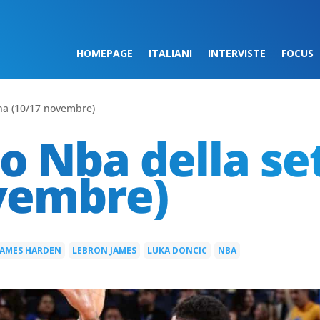
HOMEPAGE
ITALIANI
INTERVISTE
FOCUS
ana (10/17 novembre)
to Nba della s
vembre)
JAMES HARDEN
LEBRON JAMES
LUKA DONCIC
NBA
|
|
|