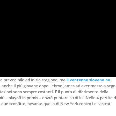
me prevedibile ad inizio stagione, ma
il ventenne sloveno no
.
 (è anche il più giovane dopo Lebron James ad aver messo a seg
tazioni sono sempre costanti. È il punto di riferimento della
ù – playoff in primis – dovrà puntare su di lui. Nelle 4 partite d
 due sconfitte, pesante quella di New York contro i disastrati