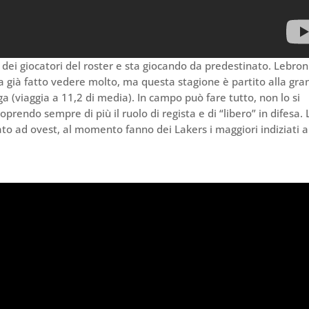
te dei giocatori del roster e sta giocando da predestinato. Lebron
a già fatto vedere molto, ma questa stagione è partito alla gra
a (viaggia a 11,2 di media). In campo può fare tutto, non lo si
prendo sempre di più il ruolo di regista e di “libero” in difesa. 
imato ad ovest, al momento fanno dei Lakers i maggiori indiziati a