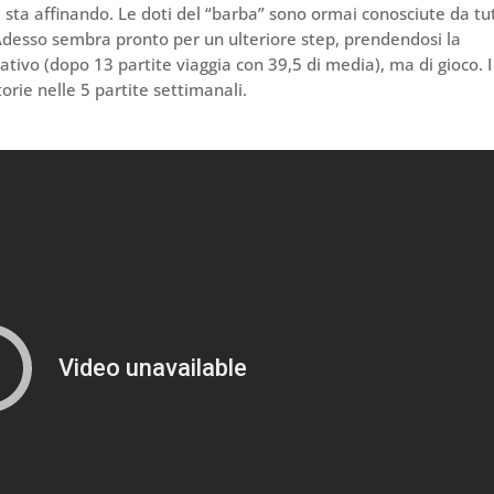
sta affinando. Le doti del “barba” sono ormai conosciute da tut
 Adesso sembra pronto per un ulteriore step, prendendosi la
zativo (dopo 13 partite viaggia con 39,5 di media), ma di gioco. I
ttorie nelle 5 partite settimanali.