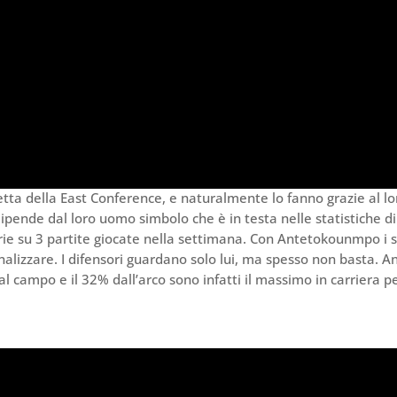
vetta della East Conference, e naturalmente lo fanno grazie al lo
ende dal loro uomo simbolo che è in testa nelle statistiche di
orie su 3 partite giocate nella settimana. Con Antetokounmpo i 
inalizzare. I difensori guardano solo lui, ma spesso non basta. A
dal campo e il 32% dall’arco sono infatti il massimo in carriera pe