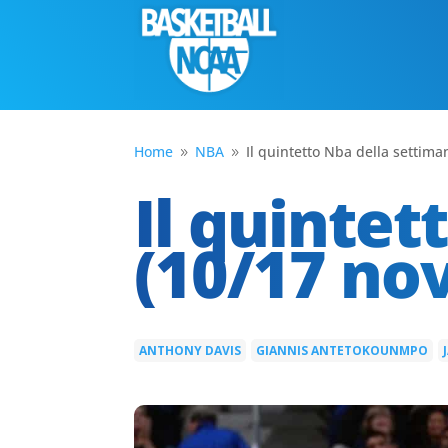
Home
NBA
Il quintetto Nba della settim
9
9
Il quintet
(10/17 no
ANTHONY DAVIS
GIANNIS ANTETOKOUNMPO
|
|