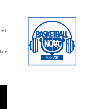
à
te i
ks e