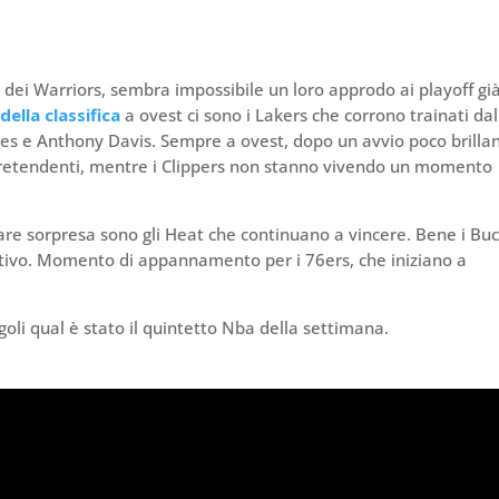
o dei Warriors, sembra impossibile un loro approdo ai playoff gi
i
della classifica
a ovest ci sono i Lakers che corrono trainati dal
s e Anthony Davis. Sempre a ovest, dopo un avvio poco brillan
pretendenti, mentre i Clippers non stanno vivendo un momento
are sorpresa sono gli Heat che continuano a vincere. Bene i Buc
estivo. Momento di appannamento per i 76ers, che iniziano a
goli qual è stato il quintetto Nba della settimana.