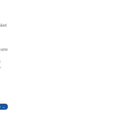
sket
,
è uno
:
e
O
→