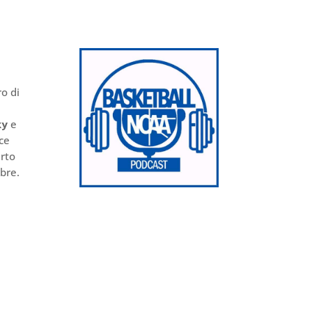
ro di
ky
e
nce
arto
bre.