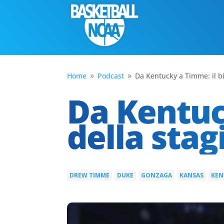
Home
Podcast
Da Kentucky a Timme: il bi
9
9
Da Kentuc
della stag
DREW TIMME
DUKE
GONZAGA
KANSAS
KEN
|
|
|
|