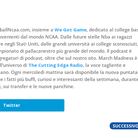
tballNcaa.com, insieme a
We Got Game
, dedicato al college ba
rovenienti dal mondo NCAA. Dalle future stelle Nba ai ragazzi
e negli Stati Uniti, dalle grandi università ai college sconosciuti
pionato di pallacanestro più grande del mondo. Il podcast è
aggregatori di podcast, oltre che sul nostro sito. March Madness 
l’universo di
The Cutting Edge Radio
, la voce tagliente e
liano. Ogni mercoledì mattina sarà disponibile la nuova puntata
e i fatti più buffi, curiosi e interessanti della settimana, durant
ti, sui transfer e le nuove panchine.
Twitter
SUCCESSIV