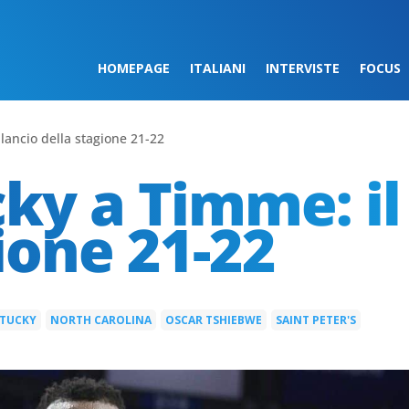
HOMEPAGE
ITALIANI
INTERVISTE
FOCUS
lancio della stagione 21-22
ky a Timme: il 
ione 21-22
TUCKY
NORTH CAROLINA
OSCAR TSHIEBWE
SAINT PETER'S
|
|
|