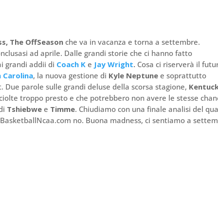
s, The OffSeason
che va in vacanza e torna a settembre.
clusasi ad aprile. Dalle grandi storie che ci hanno fatto
i grandi addii di
Coach K
e
Jay Wright
.
Cosa ci riserverà il futu
 Carolina
, la nuova gestione di
Kyle Neptune
e soprattutto
t. Due parole sulle grandi deluse della scorsa stagione,
Kentuc
 sciolte troppo presto e che potrebbero non avere le stesse cha
di
Tshiebwe
e
Timme
. Chiudiamo con una finale analisi del qu
a BasketballNcaa.com no. Buona madness, ci sentiamo a settem