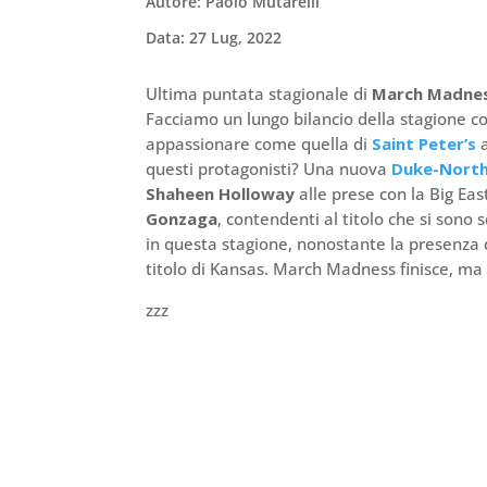
Autore: Paolo Mutarelli
Data: 27 Lug, 2022
Ultima puntata stagionale di
March Madnes
Facciamo un lungo bilancio della stagione con
appassionare come quella di
Saint Peter’s
a
questi protagonisti? Una nuova
Duke-North
Shaheen Holloway
alle prese con la Big Eas
Gonzaga
, contendenti al titolo che si sono
in questa stagione, nonostante la presenza 
titolo di Kansas. March Madness finisce, m
zzz