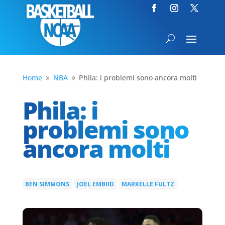
Home
NBA
Phila: i problemi sono ancora molti
9
9
Phila: i
problemi sono
ancora molti
BEN SIMMONS
JOEL EMBIID
MARKELLE FULTZ
|
|