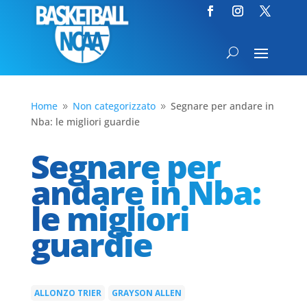
Home
Non categorizzato
Segnare per andare in
9
9
Nba: le migliori guardie
Segnare per
andare in Nba:
le migliori
guardie
ALLONZO TRIER
GRAYSON ALLEN
|