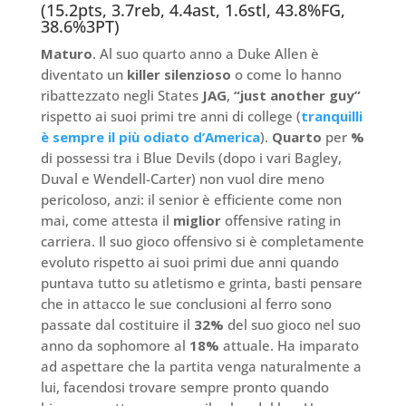
(15.2pts, 3.7reb, 4.4ast, 1.6stl, 43.8%FG,
38.6%3PT)
Maturo
. Al suo quarto anno a Duke Allen è
diventato un
killer silenzioso
o come lo hanno
ribattezzato negli States
JAG
,
“just another guy”
rispetto ai suoi primi tre anni di college (
tranquilli
è sempre il più odiato d’America
).
Quarto
per
%
di possessi tra i Blue Devils (dopo i vari Bagley,
Duval e Wendell-Carter) non vuol dire meno
pericoloso, anzi: il senior è efficiente come non
mai, come attesta il
miglior
offensive rating in
carriera. Il suo gioco offensivo si è completamente
evoluto rispetto ai suoi primi due anni quando
puntava tutto su atletismo e grinta, basti pensare
che in attacco le sue conclusioni al ferro sono
passate dal costituire il
32%
del suo gioco nel suo
anno da sophomore al
18%
attuale. Ha imparato
ad aspettare che la partita venga naturalmente a
lui, facendosi trovare sempre pronto quando