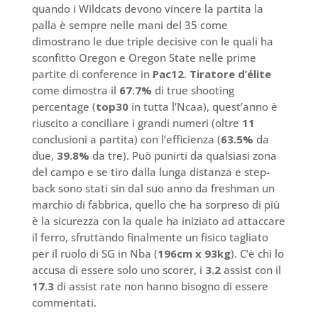
quando i Wildcats devono vincere la partita la
palla è sempre nelle mani del 35 come
dimostrano le due triple decisive con le quali ha
sconfitto Oregon e Oregon State nelle prime
partite di conference in
Pac12
.
Tiratore d’élite
come dimostra il
67.7%
di true shooting
percentage (
top30
in tutta l’Ncaa), quest’anno è
riuscito a conciliare i grandi numeri (oltre
11
conclusioni a partita) con l’efficienza (
63.5%
da
due,
39.8%
da tre). Può punirti da qualsiasi zona
del campo e se tiro dalla lunga distanza e step-
back sono stati sin dal suo anno da freshman un
marchio di fabbrica, quello che ha sorpreso di più
è la sicurezza con la quale ha iniziato ad attaccare
il ferro, sfruttando finalmente un fisico tagliato
per il ruolo di SG in Nba (
196cm x 93kg
). C’è chi lo
accusa di essere solo uno scorer, i
3.2
assist con il
17.3
di assist rate non hanno bisogno di essere
commentati.