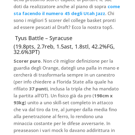
doti da realizzatore anche al piano di sopra
come
sta facendo il numero 45 degli Utah Jazz
. Chi
sono i migliori 5 scorer del college basket pronti
ad essere pescati al Draft? Ecco la nostra top5.
Tyus Battle – Syracuse
(19.8pts, 2.7reb, 1.5ast, 1.8stl, 42.2%FG,
32.6%3PT)
Scorer puro
. Non c’è miglior definizione per la
guardia degli Orange, dategli una palla in mano e
cercherà di trasformarla sempre in un canestro
(per info chiedere a Florida State alla quale ha
rifilato
37 punti
, inclusa la tripla che ha mandato
la partita all’OT). Un fisico già da pro (
198cm x
93kg
) unito a uno skill-set completo in attacco
che va dal tiro da tre, al jumper dalla media fino
alla penetrazione al ferro, lo rendono una
minaccia costante per le difese avversarie. In
preaseason i vari mock lo davano addirittura in