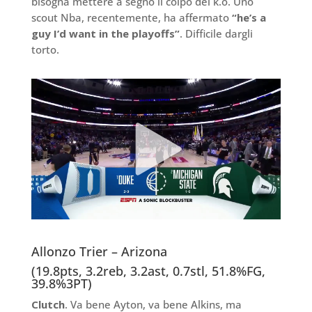
bisogna mettere a segno il colpo del k.o. Uno
scout Nba, recentemente, ha affermato
“he’s a
guy I’d want in the playoffs”
. Difficile dargli
torto.
Allonzo Trier – Arizona
(19.8pts, 3.2reb, 3.2ast, 0.7stl, 51.8%FG,
39.8%3PT)
Clutch
. Va bene Ayton, va bene Alkins, ma