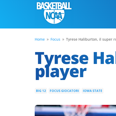
Home
Focus
Tyrese Haliburton, il super r
9
9
Tyrese Hal
player
BIG 12
FOCUS GIOCATORI
IOWA STATE
|
|