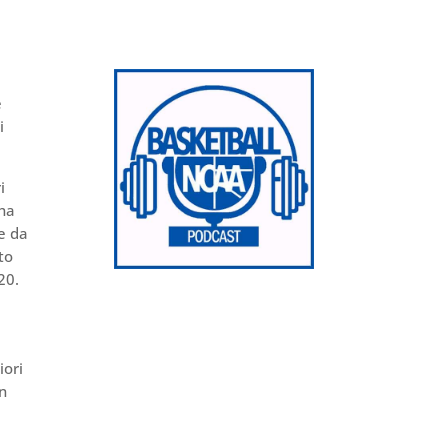
e
i
i
 ha
e da
to
20.
iori
in