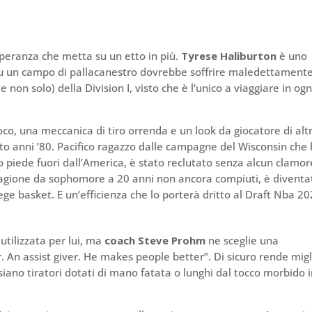
peranza che metta su un etto in più.
Tyrese Haliburton
è uno
u un campo di pallacanestro dovrebbe soffrire maledettament
(e non solo) della Division I, visto che è l’unico a viaggiare in ogn
oco, una meccanica di tiro orrenda e un look da giocatore di altr
nto anni ’80. Pacifico ragazzo dalle campagne del Wisconsin che
piede fuori dall’America, è stato reclutato senza alcun clamor
stagione da sophomore a 20 anni non ancora compiuti, è diventa
ege basket. E un’efficienza che lo porterà dritto al Draft Nba 20
 utilizzata per lui, ma
coach Steve Prohm
ne sceglie una
er. An assist giver. He makes people better”. Di sicuro rende migl
 siano tiratori dotati di mano fatata o lunghi dal tocco morbido 