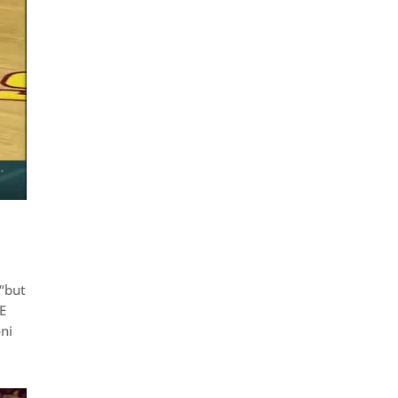
 “but
 E
oni