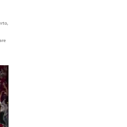
erto,
care