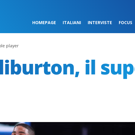
HOMEPAGE
ITALIANI
INTERVISTE
FOCUS
ole player
iburton, il sup