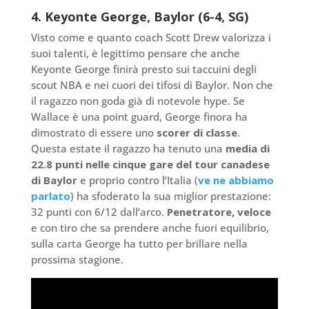
4. Keyonte George, Baylor (6-4, SG)
Visto come e quanto coach Scott Drew valorizza i
suoi talenti, è legittimo pensare che anche
Keyonte George finirà presto sui taccuini degli
scout NBA e nei cuori dei tifosi di Baylor. Non che
il ragazzo non goda già di notevole hype. Se
Wallace è una point guard, George finora ha
dimostrato di essere uno
scorer di classe
.
Questa estate il ragazzo ha tenuto una
media di
22.8 punti nelle cinque gare del tour canadese
di Baylor
e proprio contro l’Italia (
ve ne abbiamo
parlato
) ha sfoderato la sua miglior prestazione:
32 punti con 6/12 dall’arco.
Penetratore, veloce
e con tiro che sa prendere anche fuori equilibrio,
sulla carta George ha tutto per brillare nella
prossima stagione.