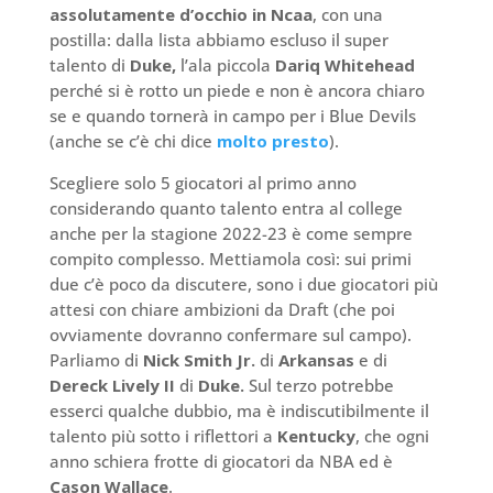
assolutamente d’occhio in Ncaa
, con una
postilla: dalla lista abbiamo escluso il super
talento di
Duke,
l’ala piccola
Dariq Whitehead
perché si è rotto un piede e non è ancora chiaro
se e quando tornerà in campo per i Blue Devils
(anche se c’è chi dice
molto presto
).
Scegliere solo 5 giocatori al primo anno
considerando quanto talento entra al college
anche per la stagione 2022-23 è come sempre
compito complesso. Mettiamola così: sui primi
due c’è poco da discutere, sono i due giocatori più
attesi con chiare ambizioni da Draft (che poi
ovviamente dovranno confermare sul campo).
Parliamo di
Nick Smith Jr.
di
Arkansas
e di
Dereck Lively II
di
Duke.
Sul terzo potrebbe
esserci qualche dubbio, ma è indiscutibilmente il
talento più sotto i riflettori a
Kentucky
, che ogni
anno schiera frotte di giocatori da NBA ed è
Cason Wallace
.