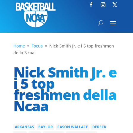
Home
Focus
Nick Smith Jr. e i 5 top freshmen
9
9
della Ncaa
Nick Smith Jr. e
i 5 top
freshmen della
Ncaa
ARKANSAS
BAYLOR
CASON WALLACE
DERECK
|
|
|