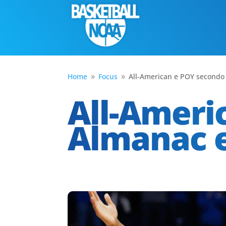
Home
Focus
All-American e POY secondo
9
9
All-Ameri
Almanac e