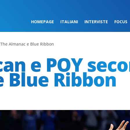
HOMEPAGE
ITALIANI
INTERVISTE
FOCUS
 The Almanac e Blue Ribbon
can e POY sec
 Blue Ribbon