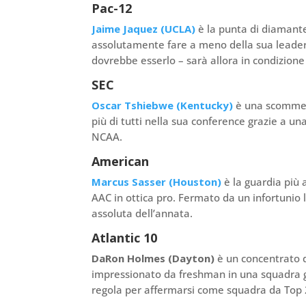
Pac-12
Jaime Jaquez (UCLA)
è la punta di diamant
assolutamente fare a meno della sua leadershi
dovrebbe esserlo – sarà allora in condizione 
SEC
Oscar Tshiebwe (Kentucky)
è una scommessa
più di tutti nella sua conference grazie a u
NCAA.
American
Marcus Sasser (Houston)
è la guardia più 
AAC in ottica pro. Fermato da un infortunio 
assoluta dell’annata.
Atlantic 10
DaRon Holmes (Dayton)
è un concentrato d
impressionato da freshman in una squadra gi
regola per affermarsi come squadra da Top 