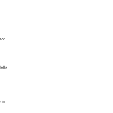
isce
della
a
 in