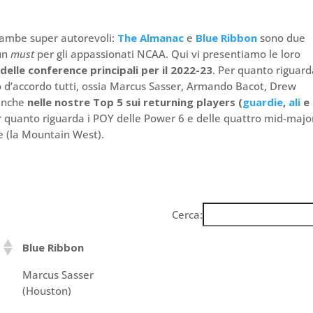
trambe super autorevoli:
The Almanac
e
Blue Ribbon
sono due
 un
must
per gli appassionati NCAA. Qui vi presentiamo le loro
delle conference principali per il 2022-23
. Per quanto riguarda
 d’accordo tutti, ossia Marcus Sasser, Armando Bacot, Drew
 anche
nelle nostre Top 5 sui returning players (
guardie
,
ali
e
r quanto riguarda i POY delle Power 6 e delle quattro mid-majo
e (la Mountain West).
Cerca:
Blue Ribbon
Marcus Sasser
(Houston)