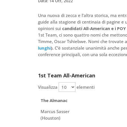
Data: 14 Ott, 2022
Una nuova di zecca e l’altra storica, ma en
guide alla stagione di centinaia di pagine e
opinioni sui
candidati All-American e i POY 
1st Team, ci sono quattro nomi che mettono
Timme, Oscar Tshiebwe. Nomi che trovate
lunghi
)
. C’è sostanziale unanimità anche pe
conference principali, con una sola eccezion
1st Team All-American
Visualizza
elementi
The Almanac
Marcus Sasser
(Houston)