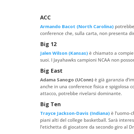
ACC
Armando Bacot (North Carolina)
potrebbe 
conference che, sulla carta, non presenta dire
Big 12
Jalen Wilson (Kansas)
è chiamato a compiere
suoi. I Jayahawks campioni NCAA non possono
Big East
Adama Sanogo (UConn)
è già garanzia d’im
anche in una conference fisica e spigolosa 
attacco, potrebbe rivelarsi dominante.
Big Ten
Trayce Jackson-Davis (Indiana)
è l’uomo-ch
piani alti del college basketball. Sarà inter
l’etichetta di giocatore da secondo giro al Dr