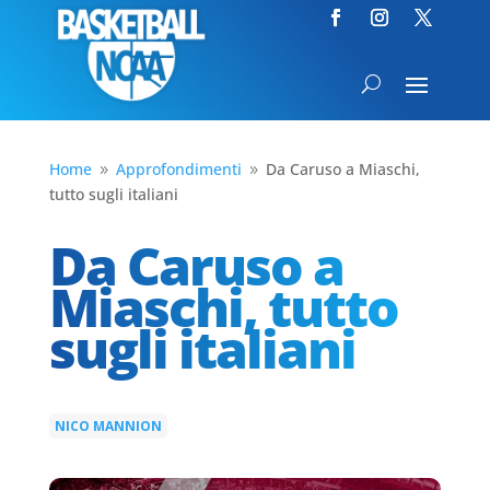
Home
Approfondimenti
Da Caruso a Miaschi,
9
9
tutto sugli italiani
Da Caruso a
Miaschi, tutto
sugli italiani
NICO MANNION