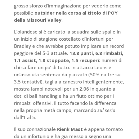
grosso sforzo d’immaginazione per vederlo come
possibile
outsider nella corsa al titolo di POY
della Missouri Valley
.
L’olandese si è caricato la squadra sulle spalle in
un inizio di stagione costellato d’infortuni per
Bradley e che avrebbe potuto implicare un record
peggiore del 5-3 attuale.
13.8 punti, 6.8 rimbalzi,
1.1 assist, 1.8 stoppate, 1.5 recuperi
: numeri di
chi sa fare un po’ di tutto. In attacco Leons è
un’assoluta sentenza da piazzato (50% da tre su
3.5 tentativi), taglia a canestro intelligentemente,
mostra lampi notevoli per un 2.06 in quanto a
doti di ball handling e ha un fiuto ottimo per i
rimbalzi offensivi. Il tutto facendo la differenza
nella propria metà campo, marcando
sul serio
dall’1 al 5.
Il suo connazionale
Rienk Mast
è appena tornato
da un infortunio e ha già messo a segno una