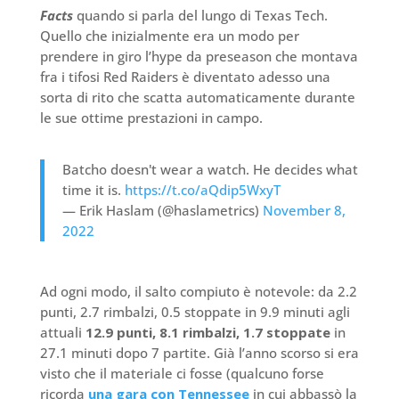
Facts
quando si parla del lungo di Texas Tech.
Quello che inizialmente era un modo per
prendere in giro l’hype da preseason che montava
fra i tifosi Red Raiders è diventato adesso una
sorta di rito che scatta automaticamente durante
le sue ottime prestazioni in campo.
Batcho doesn't wear a watch. He decides what
time it is.
https://t.co/aQdip5WxyT
— Erik Haslam (@haslametrics)
November 8,
2022
Ad ogni modo, il salto compiuto è notevole: da 2.2
punti, 2.7 rimbalzi, 0.5 stoppate in 9.9 minuti agli
attuali
12.9 punti, 8.1 rimbalzi, 1.7 stoppate
in
27.1 minuti dopo 7 partite. Già l’anno scorso si era
visto che il materiale ci fosse (qualcuno forse
ricorda
una gara con Tennessee
in cui abbassò la