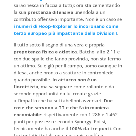
saracinesca in faccia a tutti): ora sta cementando
la sua
prestanza difensiva
unendola a un
contributo offensivo importante. Non è un caso se
i numeri di Hoop-Explorer lo incoronano come
terzo europeo più impattante della Division I
.
Il tutto sotto il segno di una vera e propria
prepotenza fisica e atletica
. Batcho, alto 2.11 e
con due spalle che fanno provincia, non sta fermo
un attimo. Su e giù per il campo, uomo ovunque in
difesa, anche pronto a scattare in contropiede
quando possibile.
In attacco non è un
fiorettista
, ma sa segnare come rollante e da
seconde opportunità da lui create grazie
all’impatto che ha sui tabelloni avversari.
Due
cose che servono a TT e che fa in maniera
encomiabile
: rispettivamente con 1.286 e 1.462
punti per possesso secondo Synergy. Poi sì,
tecnicamente ha anche il
100% da tre punti
. Con
tre tentativi totali, una meccanica goffa e