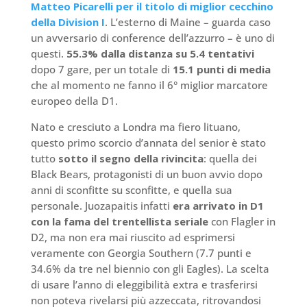
Matteo Picarelli per il titolo di miglior cecchino
della Division I
. L’esterno di Maine – guarda caso
un avversario di conference dell’azzurro – è uno di
questi.
55.3% dalla distanza su 5.4 tentativi
dopo 7 gare, per un totale di
15.1 punti di media
che al momento ne fanno il 6° miglior marcatore
europeo della D1.
Nato e cresciuto a Londra ma fiero lituano,
questo primo scorcio d’annata del senior è stato
tutto
sotto il segno della rivincita
: quella dei
Black Bears, protagonisti di un buon avvio dopo
anni di sconfitte su sconfitte, e quella sua
personale. Juozapaitis infatti
era arrivato in D1
con la fama del trentellista seriale
con Flagler in
D2, ma non era mai riuscito ad esprimersi
veramente con Georgia Southern (7.7 punti e
34.6% da tre nel biennio con gli Eagles). La scelta
di usare l’anno di eleggibilità extra e trasferirsi
non poteva rivelarsi più azzeccata, ritrovandosi