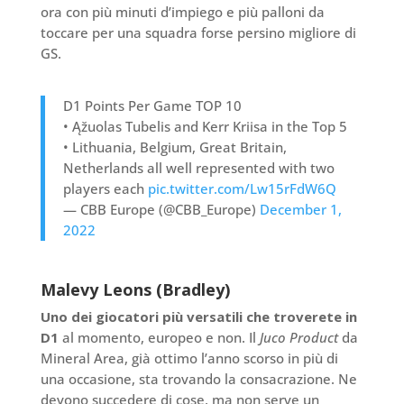
ora con più minuti d’impiego e più palloni da
toccare per una squadra forse persino migliore di
GS.
D1 Points Per Game TOP 10
• Ąžuolas Tubelis and Kerr Kriisa in the Top 5
• Lithuania, Belgium, Great Britain,
Netherlands all well represented with two
players each
pic.twitter.com/Lw15rFdW6Q
— CBB Europe (@CBB_Europe)
December 1,
2022
Malevy Leons (Bradley)
Uno dei giocatori più versatili che troverete in
D1
al momento, europeo e non. Il
Juco Product
da
Mineral Area, già ottimo l’anno scorso in più di
una occasione, sta trovando la consacrazione. Ne
devono succedere di cose, ma non serve un