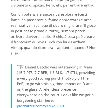
chilometri di spazio. Però, ehi, per entrare entra.
Con un potenziale ancora da esplorare (certi
lampi da passatore si fanno apprezzare) e aree
realizzative in cui può di sicuro migliorare (il gioco
in post basso prima di tutto), sembra poter
arrivare davvero in alto. E chissà cosa può creare
il frontcourt di Texas Tech con lui e Fardaws
Aimaq, quando ritornerà – appunto, quando? Non
si sa.
🇫🇷 Daniel Batcho was outstanding in Maui
(15.7 PTS, 7.7 REB, 1.3 BLK, 1.7 STL), providing
a very good scoring punch (notably off the
PnR) to go with his big time impact on D and
on the glass. A relentless presence
everywhere on the court. Looks like we got a
burgeoning star here.
pic.twitter.com/VKNkdlV97E