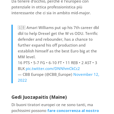
Da tenere d’occhio, perché è l’europeo con
potenziale in ottica professionistica più
interessante che ci sia in ambito mid-major.
🇬🇧 Amari Williams put up his 7th career dbl
dbl to help Drexel get the W vs ODU. Terrific
defender and rebounder, has a chance to
further expand his off production and
establish himself as the best Euro big at the
MM level.
16 PTS • 5-7 FG • 6-10 FT • 11 REB • 2 AST • 3
BLK
pic.twitter.com/DNNhmCkCc2
— CBB Europe (@CBB_Europe)
November 12,
2022
Gedi Juozapaitis (Maine)
Di buoni tiratori europei ce ne sono tanti, ma
pochissimi possono
fare concorrenza al nostro