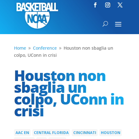
Home
Conference
Houston non sbaglia un
9
9
colpo, UConn in crisi
Houston non
sbaglia un
colpo, UConn in
crisi
AAC EN
CENTRAL FLORIDA
CINCINNATI
HOUSTON
|
|
|
|