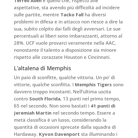
Terrell Allen
è quello che, rispetto alle
aspettative, sta avendo più difficoltà ad incidere
sulle partite, mentre
Tacko Fall
ha diversi
problemi in difesa e in attacco non riesce a dire la
sua, subito colpito dai falli degli avversari. Le sue
percentuali ai liberi sono imbarazzanti, attorno al
28%. UCF vuole provarci veramente nella AAC,
nonostante il talento a disposizione sia minore
rispetto alle corazzate Houston e Cincinnati.
L’altalena di Memphis
Un paio di sconfitte, qualche vittoria. Un po’ di
vittorie, qualche sconfitta. I
Memphis Tigers
sono
davvero troppo incostanti. Nell’ultima uscita
contro
South Florida
, 13 punti nel primo tempo,
65 nel secondo. Non sono bastati i
41 punti di
Jeremiah Martin
nel secondo tempo. Essere a
metà classifica è un lusso, considerando la
quantità di occasioni sprecate dalla squadra di
Hardaway.
Kyvon Davenport
sta illuminando i