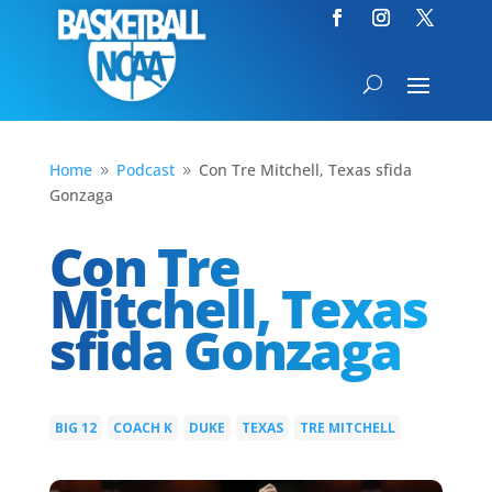
Home
Podcast
Con Tre Mitchell, Texas sfida
9
9
Gonzaga
Con Tre
Mitchell, Texas
sfida Gonzaga
BIG 12
COACH K
DUKE
TEXAS
TRE MITCHELL
|
|
|
|