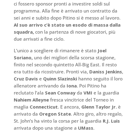
ci fossero sponsor pronti a investire soldi sul
programma. Alla fine è arrivato un contratto da
sei anni e subito dopo Pitino si è messo al lavoro.
Al suo arrivo c’è stato un esodo di massa dalla
squadra,
con la partenza di nove giocatori, più
due arrivati a fine ciclo.
L’unico a scegliere di rimanere è stato
Joel
Soriano,
uno dei migliori della scorsa stagione,
finito nel secondo quintetto All-Big East. Il resto
era tutto da ricostruire. Pronti via,
Daniss Jenkins
,
Cruz Davis
e
Quinn Slazinski
hanno seguito il loro
allenatore arrivando da
Iona
. Poi Pitino ha
reclutato l’ala
Sean Conway
da
VMI
e la guardia
Nahiem Alleyne
fresca vincitrice del Torneo in
maglia
Connecticut
. E ancora,
Glenn Taylor Jr.
è
arrivato da
Oregon State
. Altro giro, altro regalo,
St. John’s ha vinto la corsa per la guardia
R.J. Luis
arrivata dopo una stagione a
UMass
.