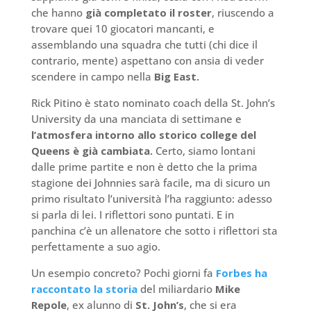
che hanno
già completato il roster
, riuscendo a
trovare quei 10 giocatori mancanti, e
assemblando una squadra che tutti (chi dice il
contrario, mente) aspettano con ansia di veder
scendere in campo nella
Big East.
Rick Pitino è stato nominato coach della St. John’s
University da una manciata di settimane e
l’atmosfera intorno allo storico college del
Queens è già cambiata.
Certo, siamo lontani
dalle prime partite e non è detto che la prima
stagione dei Johnnies sarà facile, ma di sicuro un
primo risultato l’università l’ha raggiunto: adesso
si parla di lei. I riflettori sono puntati. E in
panchina c’è un allenatore che sotto i riflettori sta
perfettamente a suo agio.
Un esempio concreto? Pochi giorni fa
Forbes ha
raccontato la storia
del miliardario
Mike
Repole
, ex alunno di
St. John’s
, che si era