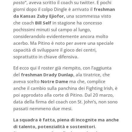
posto
“, aveva scritto il coach su twitter. E pochi
giorni dopo il colpo Dingle è arrivato il
freshman
da Kansas Zuby Ejiofor,
una scommessa visto
che coach
Bill Self
in stagione ha concesso
pochissimi minuti sul campo al lungo,
considerandolo evidentemente ancora molto
acerbo. Ma Pitino è noto per avere una speciale
capacità di sviluppare il gioco dei centri,
soprattutto in chiave difensiva.
Ed ecco qui il roster già riempito, con l’aggiunta
del
freshman Drady Dunlap
, ala tiratrice, che
aveva scelto
Notre Dame
ma che, complice
anche il cambio sulla panchina dei Fighting Irish, è
poi approdato alla corte di Pitino. Dal 20 marzo,
data della firma del coach con St. John’s, non sono
passati nemmeno due mesi.
La squadra è fatta, piena di incognite ma anche
di talento, potenzialità e sostenitori
.