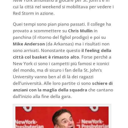
New York ambivano a giocare per St. John’s e in
cui la città nel weekend si mobilitava per vedere i
Red Storm in azione.
Quei tempi sono pian piano passati. Il college ha
provato a scommettere su
Chris Mullin
in
panchina (il ritorno del figliol prodigo) e poi su
Mike Anderson
(da Arkansas) ma i risultati non
sono arrivati. Nonostante questo
il feeling della
città col basket è rimasto alto
. Forse perché a
New York ci sono i campetti più famosi e iconici
del mondo, ma di sicuro i fan della St. John’s
University vanno ben al di là dei ragazzi
dell’università. Alle loro partite ci sono
schiere di
anziani con la maglia della squadra
che cantano
dall’inizio alla fine della gara.