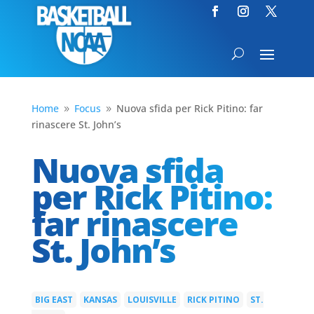
Home
Focus
Nuova sfida per Rick Pitino: far
9
9
rinascere St. John’s
Nuova sfida
per Rick Pitino:
far rinascere
St. John’s
BIG EAST
KANSAS
LOUISVILLE
RICK PITINO
ST.
|
|
|
|