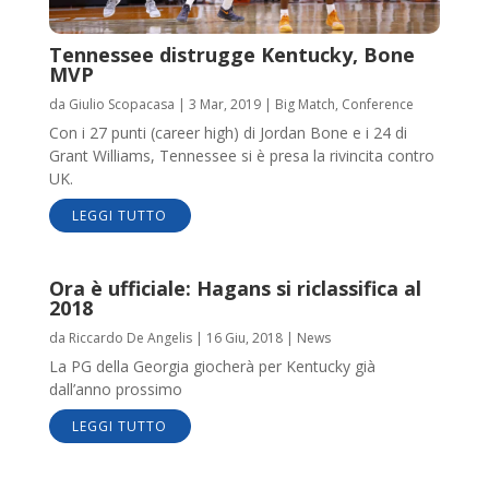
Tennessee distrugge Kentucky, Bone
MVP
da
Giulio Scopacasa
|
3 Mar, 2019
|
Big Match
,
Conference
Con i 27 punti (career high) di Jordan Bone e i 24 di
Grant Williams, Tennessee si è presa la rivincita contro
UK.
LEGGI TUTTO
Ora è ufficiale: Hagans si riclassifica al
2018
da
Riccardo De Angelis
|
16 Giu, 2018
|
News
La PG della Georgia giocherà per Kentucky già
dall’anno prossimo
LEGGI TUTTO