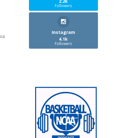
2.2k
Followers
Instagram
sui
4.1k
Followers