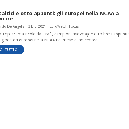
altici e otto appunti: gli europei nella NCAA a
mbre
ardo De Angelis
|
2 Dic, 2021
|
EuroWatch
,
Focus
in Top 25, matricole da Draft, campioni mid-major: otto brevi appunti 
i giocatori europei nella NCAA nel mese di novembre.
GI TUTTO