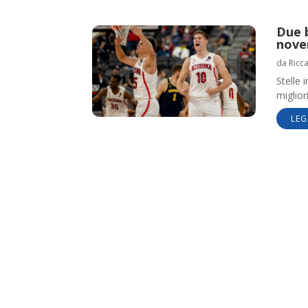
Due b
nove
da
Ricc
Stelle 
miglior
LEG