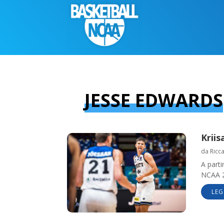
JESSE EDWARDS
Kriis
da
Ricc
A parti
NCAA 20
LEG