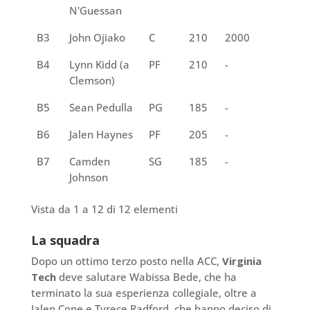
N'Guessan
B3
John Ojiako
C
210
2000
Jr.
B4
Lynn Kidd (a
PF
210
-
So.
Clemson)
B5
Sean Pedulla
PG
185
-
Fr.
B6
Jalen Haynes
PF
205
-
Fr.
B7
Camden
SG
185
-
Fr.
Johnson
Vista da 1 a 12 di 12 elementi
La squadra
Dopo un ottimo terzo posto nella ACC,
Virginia
Tech
deve salutare Wabissa Bede, che ha
terminato la sua esperienza collegiale, oltre a
Jalen Cone e Tyrece Radford, che hanno deciso di