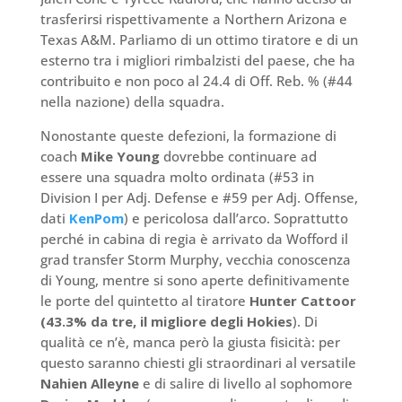
trasferirsi rispettivamente a Northern Arizona e
Texas A&M. Parliamo di un ottimo tiratore e di un
esterno tra i migliori rimbalzisti del paese, che ha
contribuito e non poco al 24.4 di Off. Reb. % (#44
nella nazione) della squadra.
Nonostante queste defezioni, la formazione di
coach
Mike Young
dovrebbe continuare ad
essere una squadra molto ordinata (#53 in
Division I per Adj. Defense e #59 per Adj. Offense,
dati
KenPom
) e pericolosa dall’arco. Soprattutto
perché in cabina di regia è arrivato da Wofford il
grad transfer Storm Murphy, vecchia conoscenza
di Young, mentre si sono aperte definitivamente
le porte del quintetto al tiratore
Hunter Cattoor
(43.3% da tre, il migliore degli Hokies
). Di
qualità ce n’è, manca però la giusta fisicità: per
questo saranno chiesti gli straordinari al versatile
Nahien Alleyne
e di salire di livello al sophomore