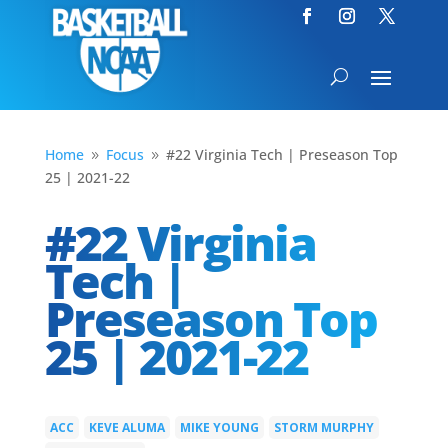
Home
Focus
#22 Virginia Tech | Preseason Top
9
9
25 | 2021-22
#22 Virginia
Tech |
Preseason Top
25 | 2021-22
ACC
KEVE ALUMA
MIKE YOUNG
STORM MURPHY
|
|
|
|