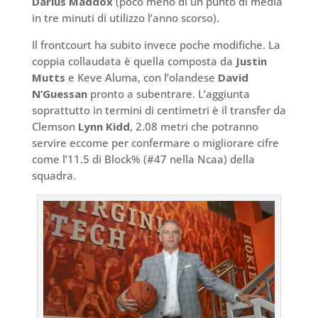
Darius Maddox
(poco meno di un punto di media
in tre minuti di utilizzo l’anno scorso).
Il frontcourt ha subito invece poche modifiche. La
coppia collaudata è quella composta da
Justin
Mutts
e Keve Aluma, con l’olandese
David
N’Guessan
pronto a subentrare. L’aggiunta
soprattutto in termini di centimetri è il transfer da
Clemson
Lynn Kidd
, 2.08 metri che potranno
servire eccome per confermare o migliorare cifre
come l’11.5 di Block% (#47 nella Ncaa) della
squadra.