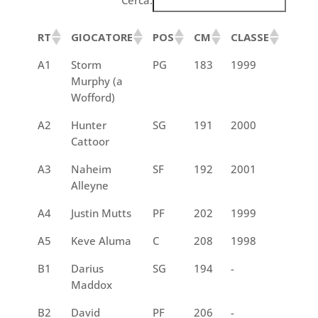
RT
GIOCATORE
POS
CM
CLASSE
ANN
A1
Storm
PG
183
1999
Gr.
Murphy (a
Wofford)
A2
Hunter
SG
191
2000
Jr.
Cattoor
A3
Naheim
SF
192
2001
Jr.
Alleyne
A4
Justin Mutts
PF
202
1999
R Sr.
A5
Keve Aluma
C
208
1998
R Sr.
B1
Darius
SG
194
-
So.
Maddox
B2
David
PF
206
-
So.