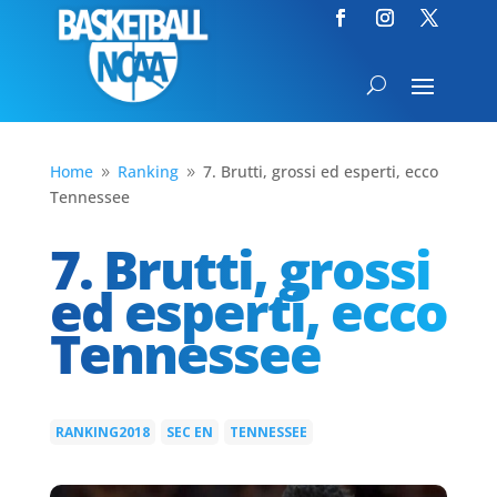
Home
Ranking
7. Brutti, grossi ed esperti, ecco
9
9
Tennessee
7. Brutti, grossi
ed esperti, ecco
Tennessee
RANKING2018
SEC EN
TENNESSEE
|
|