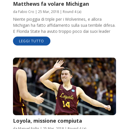
Matthews fa volare Michigan
da
Fabio Cro
|
25 Mar, 2018
|
Round 4 (a)
Niente pioggia di triple per i Wolverines, e allora
Michigan ha fatto affidamento sulla sua terribile difesa.
E Florida State ha avuto troppo poco dai suoi leader
LEGGI TUTTO
Loyola, missione compiuta
da
Manuel Follis
|
25 Mar, 2018
|
Round 4 (a)