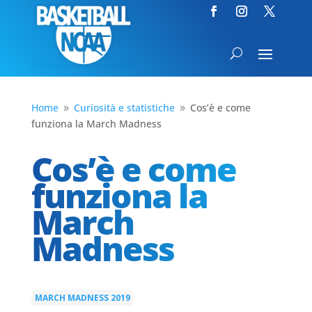
Home
Curiosità e statistiche
Cos’è e come
9
9
funziona la March Madness
Cos’è e come
funziona la
March
Madness
MARCH MADNESS 2019