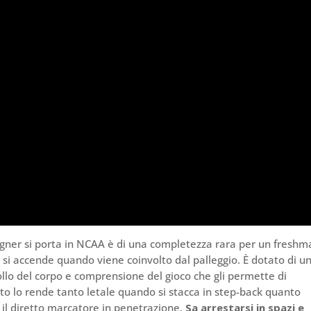
Wagner si porta in NCAA è di una completezza rara per un freshm
si accende quando viene coinvolto dal palleggio. È dotato di u
ollo del corpo e comprensione del gioco che gli permette di
to lo rende tanto letale quando si stacca in step-back quanto
re il diretto marcatore in penetrazione.
Sa arrestarsi in spazi e