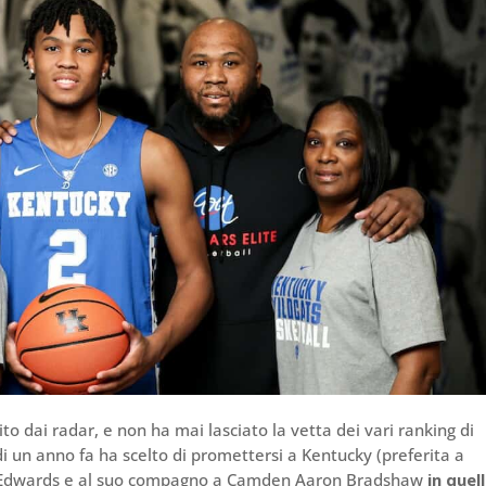
 dai radar, e non ha mai lasciato la vetta dei vari ranking di
i un anno fa ha scelto di promettersi a Kentucky (preferita a
tin Edwards e al suo compagno a Camden Aaron Bradshaw
in quel