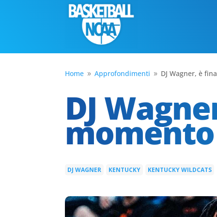
Home
Approfondimenti
DJ Wagner, è fin
9
9
DJ Wagner,
momento
DJ WAGNER
KENTUCKY
KENTUCKY WILDCATS
|
|