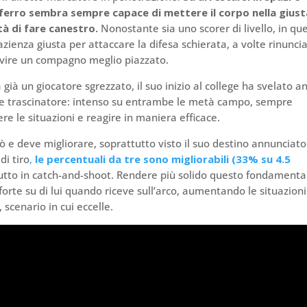
l ferro sembra sempre capace di mettere il corpo nella giust
tà di fare canestro.
Nonostante sia uno scorer di livello, in qu
azienza giusta per attaccare la difesa schierata, a volte rinunc
ervire un compagno meglio piazzato.
già un giocatore sgrezzato, il suo inizio al college ha svelato a
le trascinatore: intenso su entrambe le metà campo, sempre
ere le situazioni e reagire in maniera efficace.
e deve migliorare, soprattutto visto il suo destino annunciato
i tiro
,
le percentuali da tre sono migliorabili (33% su 4.5
tutto in catch-and-shoot. Rendere più solido questo fondamenta
forte su di lui quando riceve sull’arco, aumentando le situazioni
 scenario in cui eccelle.