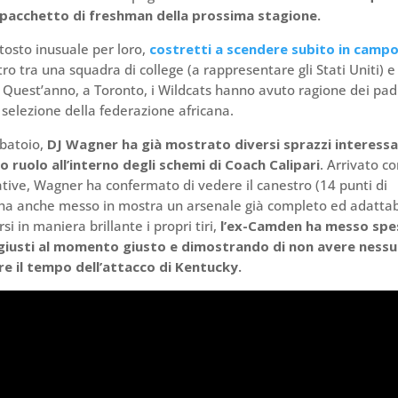
or pacchetto di freshman della prossima stagione.
ttosto inusuale per loro,
costretti a scendere subito in campo
ro tra una squadra di college (a rappresentare gli Stati Uniti) e
 Quest’anno, a Toronto, i Wildcats hanno avuto ragione dei pad
selezione della federazione africana.
rbatoio,
DJ Wagner ha già mostrato diversi sprazzi interessa
o ruolo all’interno degli schemi di Coach Calipari
. Arrivato c
ative, Wagner ha confermato di vedere il canestro (14 punti di
ha anche messo in mostra un arsenale già completo ed adattab
rsi in maniera brillante i propri tiri,
l’ex-Camden ha messo spe
 giusti al momento giusto e dimostrando di non avere ness
re il tempo dell’attacco di Kentucky.