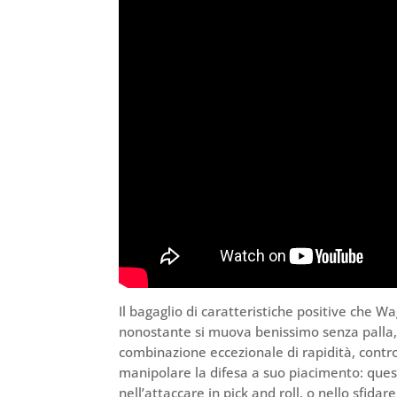
Il bagaglio di caratteristiche positive che 
nonostante si muova benissimo senza palla, 
combinazione eccezionale di rapidità, contr
manipolare la difesa a suo piacimento: ques
nell’attaccare in pick and roll, o nello sfida