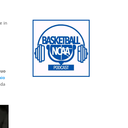
e in
suo
aio
nda