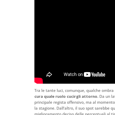
Tra le tante luci, comunque, qualche ombra
cura quale ruolo cucirgli attorno.
Da un lat
principale regista offensivo, ma al momento 
la stagione. Dall’altro, il suo spot sarebbe
miglioramento deciso delle percentuali al tiro