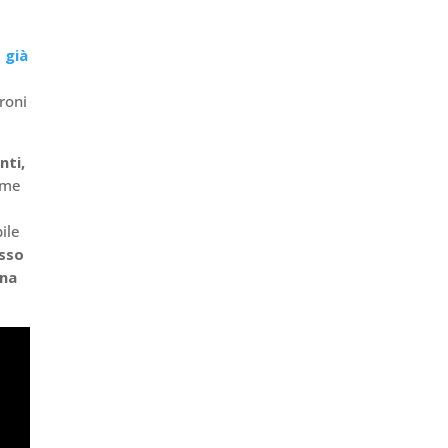
 già
roni
nti,
ome
ile
sso
una