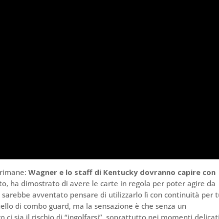
 rimane:
Wagner e lo staff di Kentucky dovranno capire con
o, ha dimostrato di avere le carte in regola per poter agire da
sarebbe avventato pensare di utilizzarlo lì con continuità per 
 quello di combo guard, ma la sensazione è che senza un
 ci sia il rischio di “ingolfarsi”, soprattutto nei momenti delicati