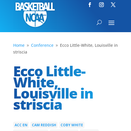
Home
Conference
Ecco Little-White, Louisville in
9
9
striscia
Ecco Little-
White,
Louisville in
striscia
ACC EN
CAM REDDISH
COBY WHITE
|
|
|