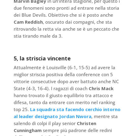
Marvin Bagley
in un’intera stagione, per questo i
due fenomeni sono pronti ad entrare nella storia
dei Blue Devils. Obiettivo che si è posto anche
Cam Reddish
, oscurato dai compagni, che sta
ritrovando la retta via anche se è un peccato che
stia tirando male da 3.
5, la striscia vincente
Attualmente è Louisville (6-1, 15-5) ad avere la
miglior striscia positiva della conference con 5
vittorie consecutive dopo aver battuto anche NC
State (4-3, 16-4). I ragazzi di coach
Chris Mack
hanno trovato il giusto equilibrio tra attacco e
difesa, tanto da entrare con merito nel ranking
top 25.
La squadra sta facendo cerchio intorno
al leader designato Jordan Nwora
, mentre sta
salendo di colpi il play senior
Christen
Cunningham
sempre più padrone delle redini