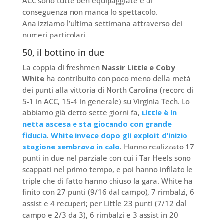
ACC sono tutte ben equipaggiate e di
conseguenza non manca lo spettacolo.
Analizziamo l’ultima settimana attraverso dei
numeri particolari.
50, il bottino in due
La coppia di freshmen
Nassir Little e Coby
White
ha contribuito con poco meno della metà
dei punti alla vittoria di North Carolina (record di
5-1 in ACC, 15-4 in generale) su Virginia Tech. Lo
abbiamo già detto sette giorni fa,
Little è in
netta ascesa e sta giocando con grande
fiducia
.
White invece dopo gli exploit d’inizio
stagione sembrava in calo
. Hanno realizzato 17
punti in due nel parziale con cui i Tar Heels sono
scappati nel primo tempo, e poi hanno infilato le
triple che di fatto hanno chiuso la gara. White ha
finito con 27 punti (9/16 dal campo), 7 rimbalzi, 6
assist e 4 recuperi; per Little 23 punti (7/12 dal
campo e 2/3 da 3), 6 rimbalzi e 3 assist in 20