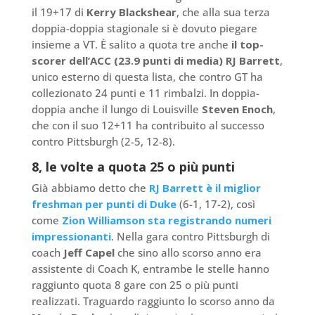
il 19+17 di
Kerry Blackshear
, che alla sua terza
doppia-doppia stagionale si è dovuto piegare
insieme a VT. È salito a quota tre anche
il top-
scorer dell’ACC (23.9 punti di media) RJ Barrett
,
unico esterno di questa lista, che contro GT ha
collezionato 24 punti e 11 rimbalzi. In doppia-
doppia anche il lungo di Louisville
Steven Enoch
,
che con il suo 12+11 ha contribuito al successo
contro Pittsburgh (2-5, 12-8).
8, le volte a quota 25 o più punti
Già abbiamo detto che
RJ Barrett è il miglior
freshman per punti di Duke
(6-1, 17-2), così
come
Zion Williamson sta registrando numeri
impressionanti
. Nella gara contro Pittsburgh di
coach
Jeff Capel
che sino allo scorso anno era
assistente di Coach K, entrambe le stelle hanno
raggiunto quota 8 gare con 25 o più punti
realizzati. Traguardo raggiunto lo scorso anno da