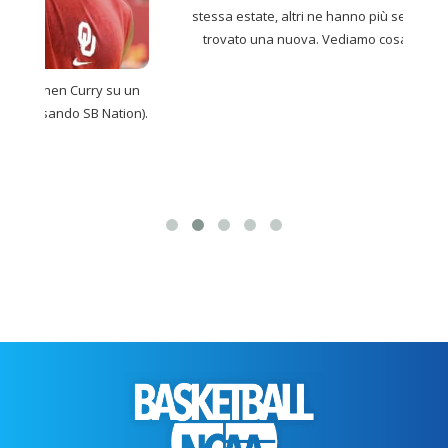
stessa estate, altri ne hanno più semplicemente
trovato una nuova. Vediamo cosa
Leggi tutto
Non 
su un
di B
tion).