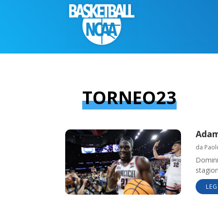
TORNEO23
Adama
da
Paol
Domini
stagion
LEG