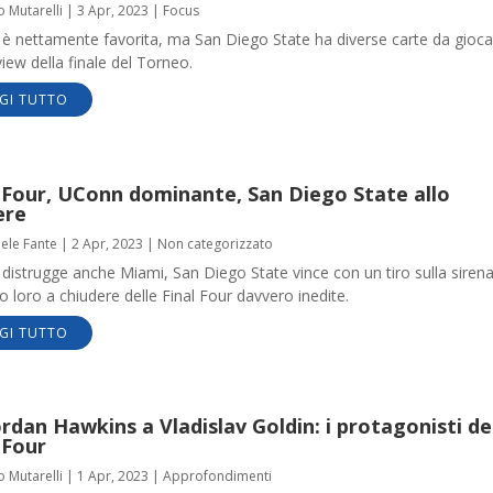
o Mutarelli
|
3 Apr, 2023
|
Focus
è nettamente favorita, ma San Diego State ha diverse carte da gioca
iew della finale del Torneo.
GI TUTTO
l Four, UConn dominante, San Diego State allo
ere
aele Fante
|
2 Apr, 2023
|
Non categorizzato
istrugge anche Miami, San Diego State vince con un tiro sulla sirena
 loro a chiudere delle Final Four davvero inedite.
GI TUTTO
rdan Hawkins a Vladislav Goldin: i protagonisti de
 Four
o Mutarelli
|
1 Apr, 2023
|
Approfondimenti