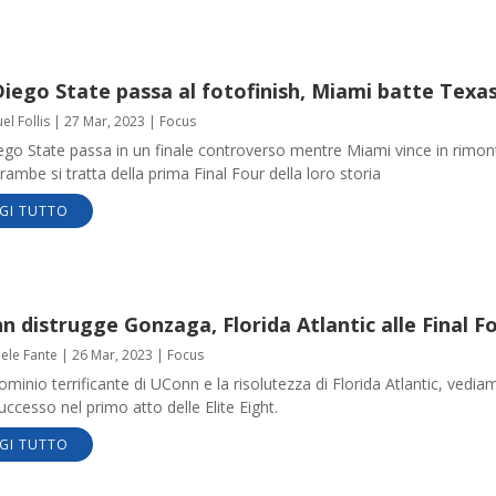
iego State passa al fotofinish, Miami batte Texa
l Follis
|
27 Mar, 2023
|
Focus
ego State passa in un finale controverso mentre Miami vince in rimon
rambe si tratta della prima Final Four della loro storia
GI TUTTO
 distrugge Gonzaga, Florida Atlantic alle Final F
aele Fante
|
26 Mar, 2023
|
Focus
dominio terrificante di UConn e la risolutezza di Florida Atlantic, vedia
uccesso nel primo atto delle Elite Eight.
GI TUTTO