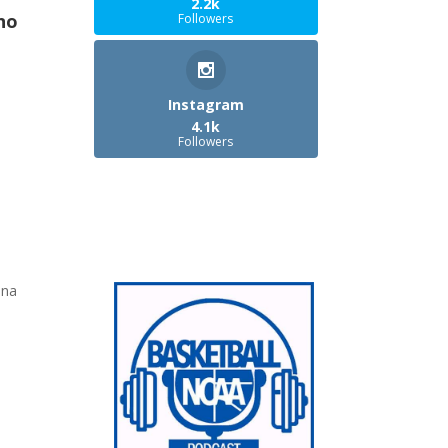
2.2k
no
Followers
Instagram
4.1k
Followers
ana