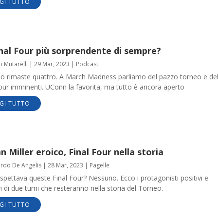
GI TUTTO
nal Four più sorprendente di sempre?
o Mutarelli
|
29 Mar, 2023
|
Podcast
o rimaste quattro. A March Madness parliamo del pazzo torneo e del
our imminenti. UConn la favorita, ma tutto è ancora aperto
GI TUTTO
n Miller eroico, Final Four nella storia
ardo De Angelis
|
28 Mar, 2023
|
Pagelle
aspettava queste Final Four? Nessuno. Ecco i protagonisti positivi e
i di due turni che resteranno nella storia del Torneo.
GI TUTTO