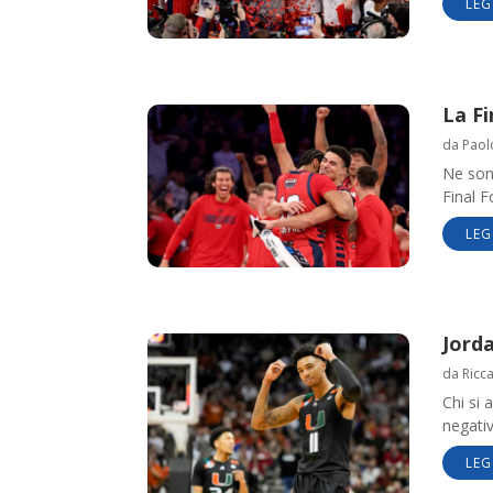
LEG
La Fi
da
Paol
Ne son
Final F
LEG
Jorda
da
Ricc
Chi si 
negativ
LEG