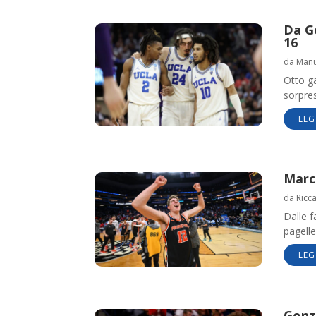
Da G
16
da
Manue
Otto ga
sorpres
LEG
March
da
Ricc
Dalle f
pagelle
LEG
Gonz