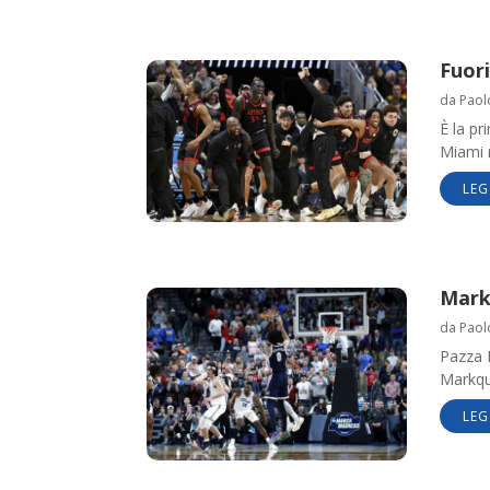
Fuor
da
Paol
È la pr
Miami 
LEG
Mark
da
Paol
Pazza M
Markqu
LEG