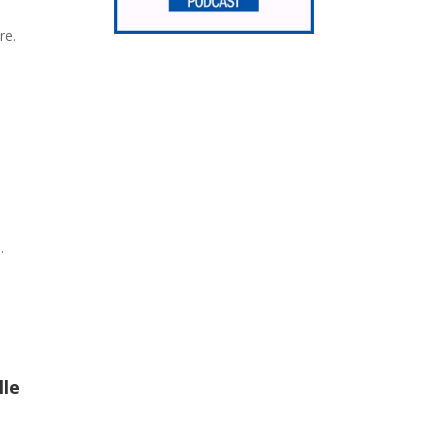
re.
.
lle