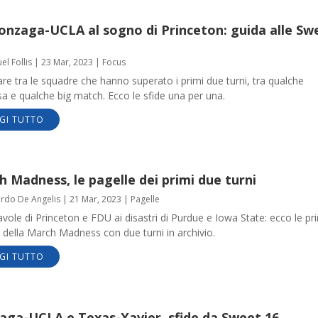
onzaga-UCLA al sogno di Princeton: guida alle Sw
l Follis
|
23 Mar, 2023
|
Focus
re tra le squadre che hanno superato i primi due turni, tra qualche
a e qualche big match. Ecco le sfide una per una.
GI TUTTO
 Madness, le pagelle dei primi due turni
ardo De Angelis
|
21 Mar, 2023
|
Pagelle
avole di Princeton e FDU ai disastri di Purdue e Iowa State: ecco le pr
 della March Madness con due turni in archivio.
GI TUTTO
aga-UCLA e Texas-Xavier, sfide da Sweet 16