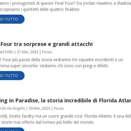
anno i protagonisti di queste Final Four? Da Jordan Hawkins a Vladisl
scopriamo i quintetti delle quattro finaliste
GI TUTTO
 Four tra sorprese e grandi attacchi
l Follis
|
31 Mar, 2023
|
Focus
l Four più pazze della storia vedranno tre squadre esordienti e un
mma super vincente. Vediamo chi sono con pregi e difetti.
GI TUTTO
ng in Paradise, la storia incredibile di Florida Atla
ardo De Angelis
|
30 Mar, 2023
|
Focus
oldi, brutte facility ma un cuore grande così: Florida Atlantic è una del
i storie mai offerte dal torneo più bello del mondo