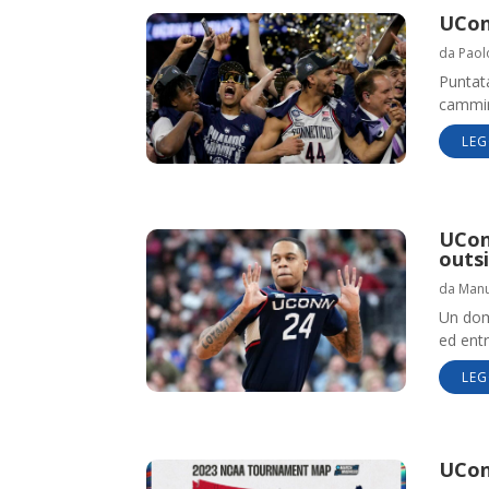
UCon
da
Paol
Puntat
cammin
LEG
UConn
outs
da
Manue
Un dom
ed entr
LEG
UConn