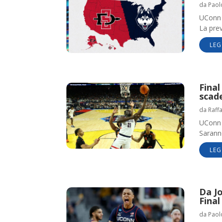
da
Paol
UConn 
La prev
LEG
Fina
scad
da
Raff
UConn d
Saranno
LEG
Da Jo
Final
da
Paol