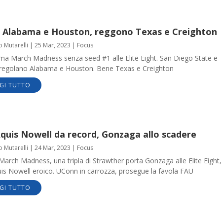
i Alabama e Houston, reggono Texas e Creighton
o Mutarelli
|
25 Mar, 2023
|
Focus
ima March Madness senza seed #1 alle Elite Eight. San Diego State e
regolano Alabama e Houston. Bene Texas e Creighton
GI TUTTO
quis Nowell da record, Gonzaga allo scadere
o Mutarelli
|
24 Mar, 2023
|
Focus
arch Madness, una tripla di Strawther porta Gonzaga alle Elite Eight
is Nowell eroico. UConn in carrozza, prosegue la favola FAU
GI TUTTO