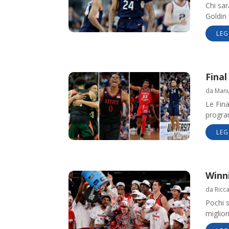
Chi sar
Goldin 
LEG
Final
da
Manue
Le Fina
progra
LEG
Winni
da
Ricc
Pochi s
miglior