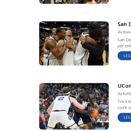
San D
da
Manue
San Di
per ent
LEG
UConn
da
Raff
Tra il 
cos’è s
LEG