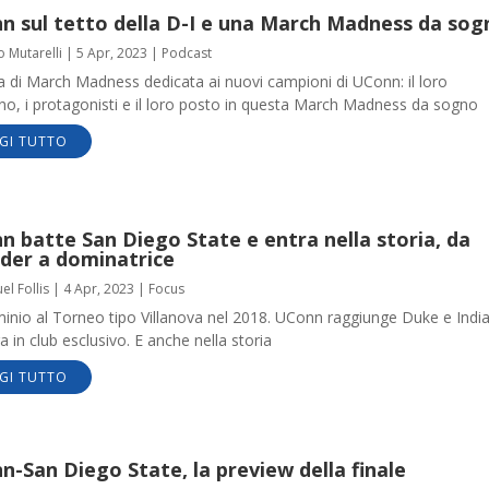
n sul tetto della D-I e una March Madness da sog
o Mutarelli
|
5 Apr, 2023
|
Podcast
a di March Madness dedicata ai nuovi campioni di UConn: il loro
o, i protagonisti e il loro posto in questa March Madness da sogno
GI TUTTO
 batte San Diego State e entra nella storia, da
ider a dominatrice
l Follis
|
4 Apr, 2023
|
Focus
inio al Torneo tipo Villanova nel 2018. UConn raggiunge Duke e Indi
a in club esclusivo. E anche nella storia
GI TUTTO
-San Diego State, la preview della finale