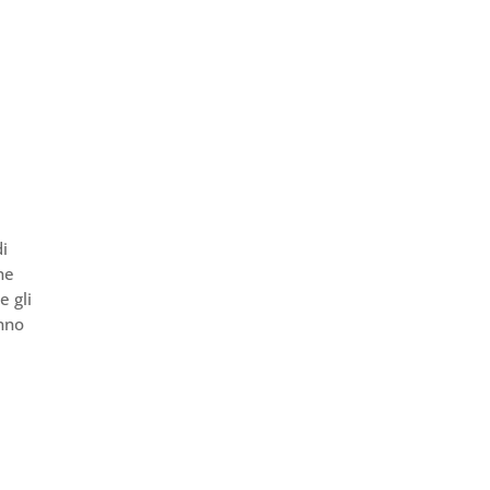
di
he
e gli
anno