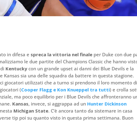
to in difesa e
spreca la vittoria nel finale
per Duke con due pa
nalizziamo le due partite del Champions Classic che hanno visto
 di
Kentucky
con un grande upset ai danni dei Blue Devils e la
he Kansas sia una delle squadra da battere in questa stagione.
ieci giocatori utilizzati che a turno si prendono il loro momento d
iocatori (
Cooper Flagg e Kon Knueppel tra tutti
) e crolla so
nziale, ma poco equilibrio per i Blue Devils che affronteranno u
imane.
Kansas
, invece, si aggrappa ad un
Hunter Dickinson
 mesta
Michigan State
. C’è ancora tanto da sistemare in casa
iverse tip poi su quanto visto in questa prima settimana. Buon