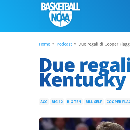
Home
Podcast
Due regali di Cooper Flag
9
9
Due regali
Kentucky 
ACC
BIG 12
BIG TEN
BILL SELF
COOPER FLA
|
|
|
|