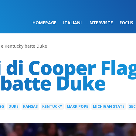
HOMEPAGE
ITALIANI
INTERVISTE
FOCUS
g e Kentucky batte Duke
 di Cooper Fla
batte Duke
GG
DUKE
KANSAS
KENTUCKY
MARK POPE
MICHIGAN STATE
SEC
|
|
|
|
|
|