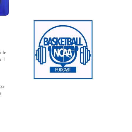
lle
 il
i
tto
n