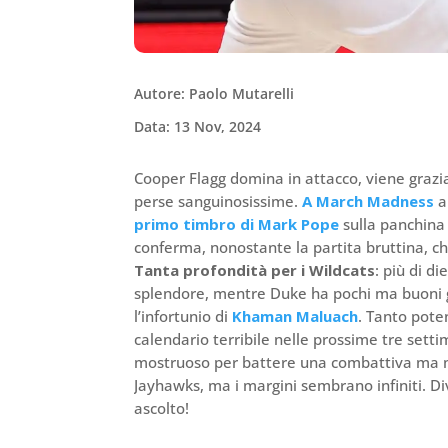
Autore: Paolo Mutarelli
Data: 13 Nov, 2024
Cooper Flagg domina in attacco, viene grazia
perse sanguinosissime.
A March Madness
a
primo timbro di Mark Pope
sulla panchina
conferma, nonostante la partita bruttina, c
Tanta profondità per i Wildcats
: più di d
splendore, mentre Duke ha pochi ma buoni g
l’infortunio di
Khaman Maluach
. Tanto pote
calendario terribile nelle prossime tre sett
mostruoso per battere una combattiva ma
Jayhawks, ma i margini sembrano infiniti. D
ascolto!