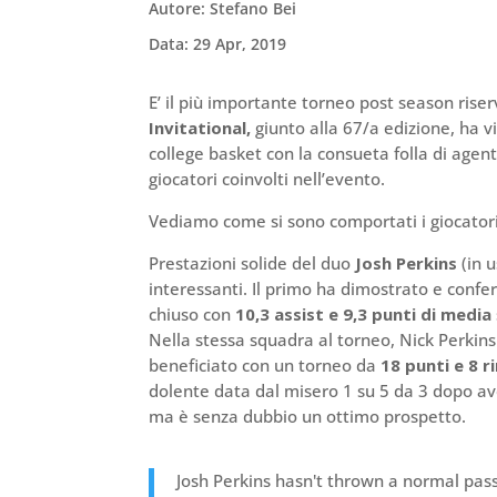
Autore: Stefano Bei
Data: 29 Apr, 2019
E’ il più importante torneo post season riser
Invitational,
giunto alla 67/a edizione, ha v
college basket con la consueta folla di agen
giocatori coinvolti nell’evento.
Vediamo come si sono comportati i giocatori 
Prestazioni solide del duo
Josh Perkins
(in 
interessanti. Il primo ha dimostrato e confe
chiuso con
10,3 assist e 9,3 punti di media
Nella stessa squadra al torneo, Nick Perkin
beneficiato con un torneo da
18 punti e 8 r
dolente data dal misero 1 su 5 da 3 dopo aver
ma è senza dubbio un ottimo prospetto.
Josh Perkins hasn't thrown a normal pas