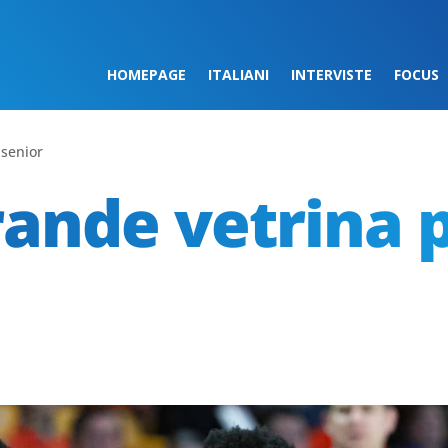
HOMEPAGE
ITALIANI
INTERVISTE
FOCUS
 senior
rande vetrina p