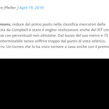
en_Pfeifer_)
April 19, 2019
emons,
reduce dal primo posto nella classifica marcatori della
scita da Campbell è stato il miglior realizzatore anche del PIT co
 se con percentuali non altissime. Dal basso del suo metro e 75
nterminabile senza soffrire troppo dal punto di vista atletico,
ro. Un torneo che lo ha visto tornare a casa anche con il premi