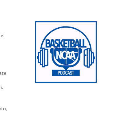
del
cate
i.
nto,