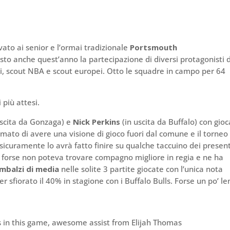
vato ai senior e l’ormai tradizionale
Portsmouth
isto anche quest’anno la partecipazione di diversi protagonisti 
ti, scout NBA e scout europei. Otto le squadre in campo per 64
più attesi.
uscita da Gonzaga) e
Nick Perkins
(in uscita da Buffalo) con gio
rmato di avere una visione di gioco fuori dal comune e il torneo
sicuramente lo avrà fatto finire su qualche taccuino dei present
s forse non poteva trovare compagno migliore in regia e ne ha
imbalzi di media
nelle solite 3 partite giocate con l’unica nota
 sfiorato il 40% in stagione con i Buffalo Bulls. Forse un po’ le
s in this game, awesome assist from Elijah Thomas