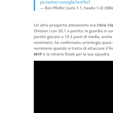
pic.twitter.com/gfw7esVNzT
— Ben Pfeifer (suns 1-1, hawks 1-0) (@B
Un altro prospetto attesissimo era
Chris Cl
Division I con 30.1 a partita: la guardia in u
partite giocate a 18.3 punti di media, anche
centimetri, ha confermato un’energia quasi i
nemmeno quando si tratta di attaccare il fer
MVP
e la vittoria finale per la sua squadra.