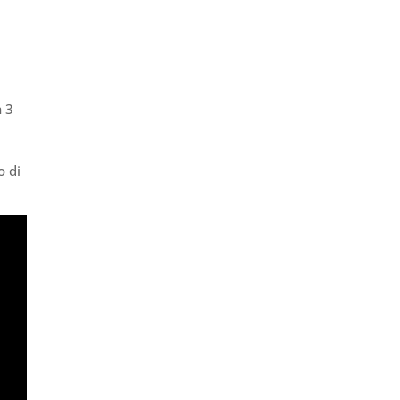
n 3
o di