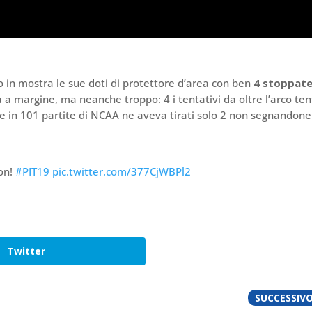
in mostra le sue doti di protettore d’area con ben
4 stoppate
a a margine, ma neanche troppo: 4 i tentativi da oltre l’arco ten
re in 101 partite di NCAA ne aveva tirati solo 2 non segnandone
ion!
#PIT19
pic.twitter.com/377CjWBPl2
Twitter
SUCCESSIV