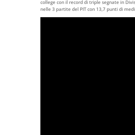
college con il record di triple segnate in Div
nelle 3 partite del PIT con 13,7 punti di med