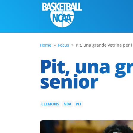
Home
Focus
Pit, una grande vetrina per i
9
9
Pit, una g
senior
CLEMONS
NBA
PIT
|
|