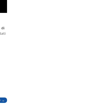
 di
tati
O
→