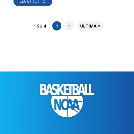
LEGGI TUTTO
1 SU 4
1
»
ULTIMA »