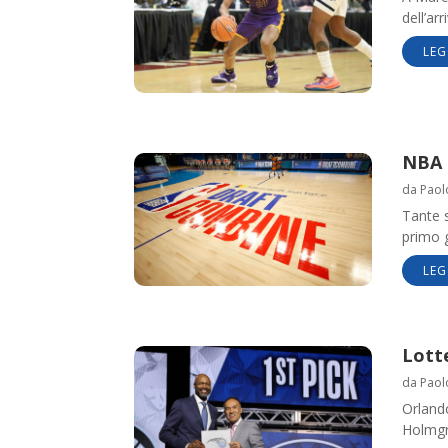
dell’ar
LEG
NBA 
da
Paol
Tante s
primo g
LEG
Lott
da
Paol
Orlando
Holmgre