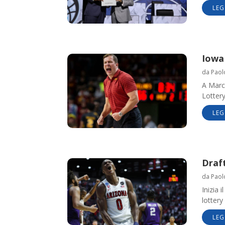
LEG
Iowa
da
Paol
A Marc
Lottery
LEG
Draft
da
Paol
Inizia 
lottery
LEG