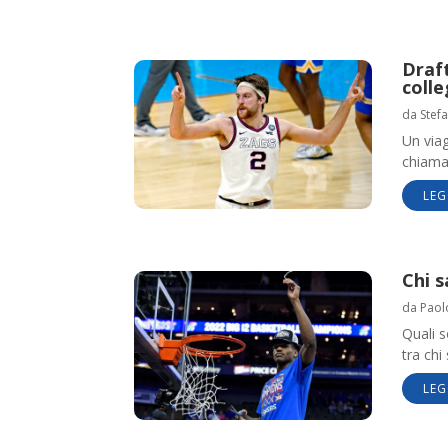
Draft
coll
da
Stef
Un viag
chiama
LEG
Chi s
da
Paol
Quali 
tra chi
LEG