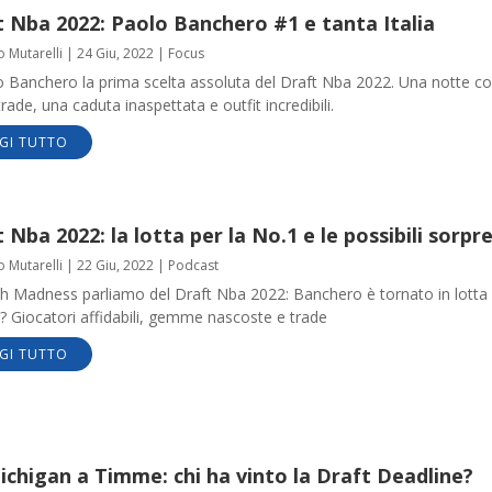
 Nba 2022: Paolo Banchero #1 e tanta Italia
o Mutarelli
|
24 Giu, 2022
|
Focus
o Banchero la prima scelta assoluta del Draft Nba 2022. Una notte c
rade, una caduta inaspettata e outfit incredibili.
GI TUTTO
 Nba 2022: la lotta per la No.1 e le possibili sorpr
o Mutarelli
|
22 Giu, 2022
|
Podcast
h Madness parliamo del Draft Nba 2022: Banchero è tornato in lotta
? Giocatori affidabili, gemme nascoste e trade
GI TUTTO
chigan a Timme: chi ha vinto la Draft Deadline?