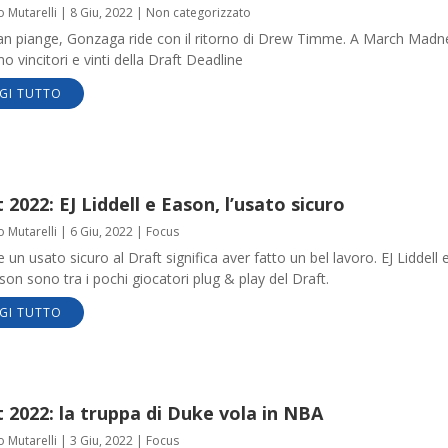
o Mutarelli
|
8 Giu, 2022
|
Non categorizzato
an piange, Gonzaga ride con il ritorno di Drew Timme. A March Madn
o vincitori e vinti della Draft Deadline
GI TUTTO
 2022: EJ Liddell e Eason, l’usato sicuro
o Mutarelli
|
6 Giu, 2022
|
Focus
 un usato sicuro al Draft significa aver fatto un bel lavoro. EJ Liddell 
son sono tra i pochi giocatori plug & play del Draft.
GI TUTTO
 2022: la truppa di Duke vola in NBA
o Mutarelli
|
3 Giu, 2022
|
Focus