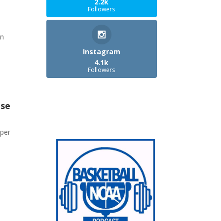
2.2k
Followers
on
Instagram
4.1k
Followers
ese
 per