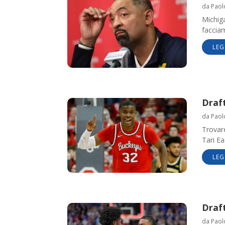
da
Paol
Michig
facciam
LEG
Draft
da
Paol
Trovare
Tari Ea
LEG
Draft
da
Paol