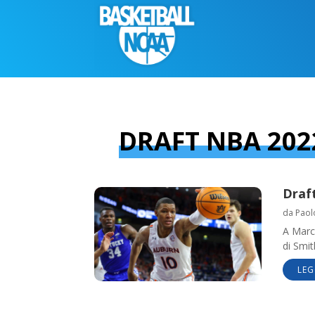
DRAFT NBA 202
Draft
da
Paol
A Marc
di Smit
LEG