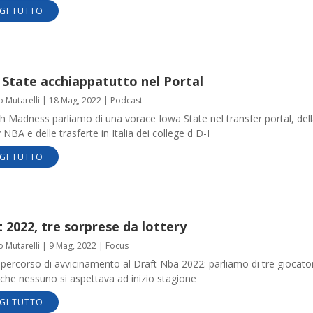
GI TUTTO
 State acchiappatutto nel Portal
o Mutarelli
|
18 Mag, 2022
|
Podcast
h Madness parliamo di una vorace Iowa State nel transfer portal, del
 NBA e delle trasferte in Italia dei college d D-I
GI TUTTO
 2022, tre sorprese da lottery
o Mutarelli
|
9 Mag, 2022
|
Focus
il percorso di avvicinamento al Draft Nba 2022: parliamo di tre giocato
 che nessuno si aspettava ad inizio stagione
GI TUTTO