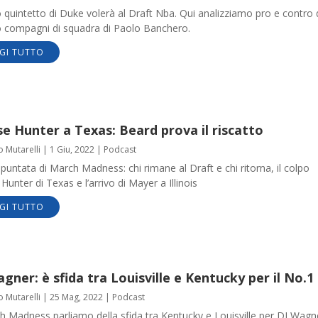
o quintetto di Duke volerà al Draft Nba. Qui analizziamo pro e contro 
o compagni di squadra di Paolo Banchero.
GI TUTTO
e Hunter a Texas: Beard prova il riscatto
o Mutarelli
|
1 Giu, 2022
|
Podcast
untata di March Madness: chi rimane al Draft e chi ritorna, il colpo
Hunter di Texas e l’arrivo di Mayer a Illinois
GI TUTTO
gner: è sfida tra Louisville e Kentucky per il No.1
o Mutarelli
|
25 Mag, 2022
|
Podcast
h Madness parliamo della sfida tra Kentucky e Louisville per DJ Wagn