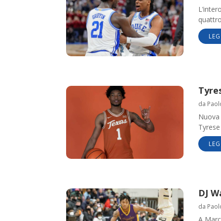
L’inter
quattr
LEG
Tyres
da
Paol
Nuova p
Tyrese 
LEG
DJ Wa
da
Paol
A Marc