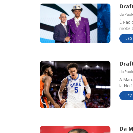
Draft
da
Paol
È Paol
molte t
LEG
Draft
da
Paol
A Marc
la No.1
LEG
Da Mi