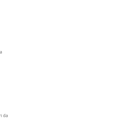
la
ri da