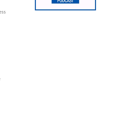
ess
e