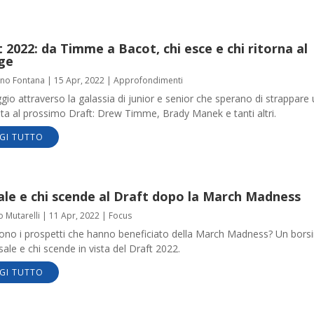
 2022: da Timme a Bacot, chi esce e chi ritorna al
ege
ano Fontana
|
15 Apr, 2022
|
Approfondimenti
gio attraverso la galassia di junior e senior che sperano di strappare
ta al prossimo Draft: Drew Timme, Brady Manek e tanti altri.
GI TUTTO
ale e chi scende al Draft dopo la March Madness
o Mutarelli
|
11 Apr, 2022
|
Focus
sono i prospetti che hanno beneficiato della March Madness? Un bors
 sale e chi scende in vista del Draft 2022.
GI TUTTO