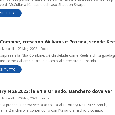
rivo di McCullar a Kansas e del caso Shaedon Sharpe
GI TUTTO
Combine, crescono Williams e Procida, scende Kee
o Mutarelli
|
23 Mag, 2022
|
Focus
orprese alla Nba Combine: c’è chi delude come Keels e chi si guadagn
iro come Williams e Braun. Occhio alla crescita di Procida.
GI TUTTO
ery Nba 2022: la #1 a Orlando, Banchero dove va?
o Mutarelli
|
20 Mag, 2022
|
Focus
 si prende la prima scelta assoluta alla Lottery Nba 2022. Smith,
n e Banchero la contendono con l’italiano a rischio picchiata.