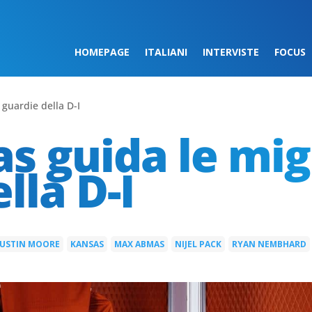
HOMEPAGE
ITALIANI
INTERVISTE
FOCUS
guardie della D-I
 guida le migl
lla D-I
JUSTIN MOORE
KANSAS
MAX ABMAS
NIJEL PACK
RYAN NEMBHARD
|
|
|
|