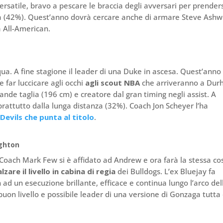
ersatile, bravo a pescare le braccia degli avversari per prenders
nza (42%). Quest’anno dovrà cercare anche di armare Steve Ash
 All-American.
ua. A fine stagione il leader di una Duke in ascesa. Quest’anno
 far luccicare agli occhi
agli scout NBA
che arriveranno a Du
rande taglia (196 cm) e creatore dal gran timing negli assist. A
soprattutto dalla lunga distanza (32%). Coach Jon Scheyer l’ha
 Devils che punta al titolo
.
ighton
oach Mark Few si è affidato ad Andrew e ora farà la stessa co
lzare il livello in cabina di regia
dei Bulldogs. L’ex Bluejay fa
n ad un esecuzione brillante, efficace e continua lungo l’arco del
buon livello e possibile leader di una versione di Gonzaga tutta