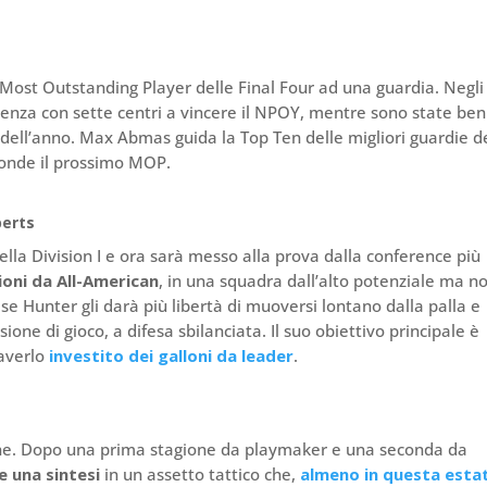
l Most Outstanding Player delle Final Four ad una guardia. Negli
ndenza con sette centri a vincere il NPOY, mentre sono state ben
e dell’anno. Max Abmas guida la Top Ten delle migliori guardie d
sconde il prossimo MOP.
berts
della Division I e ora sarà messo alla prova dalla conference più
oni da All-American
, in una squadra dall’alto potenziale ma n
se Hunter gli darà più libertà di muoversi lontano dalla palla e
isione di gioco, a difesa sbilanciata. Il suo obiettivo principale è
 averlo
investito dei galloni da leader
.
one. Dopo una prima stagione da playmaker e una seconda da
e una sintesi
in un assetto tattico che,
almeno in questa esta