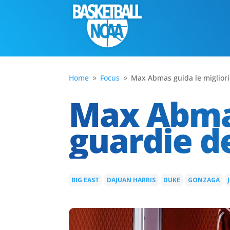
Home
Focus
Max Abmas guida le migliori 
9
9
Max Abmas
guardie de
BIG EAST
DAJUAN HARRIS
DUKE
GONZAGA
|
|
|
|