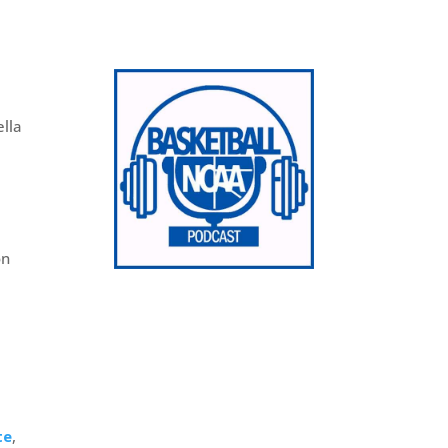
ella
on
te
,