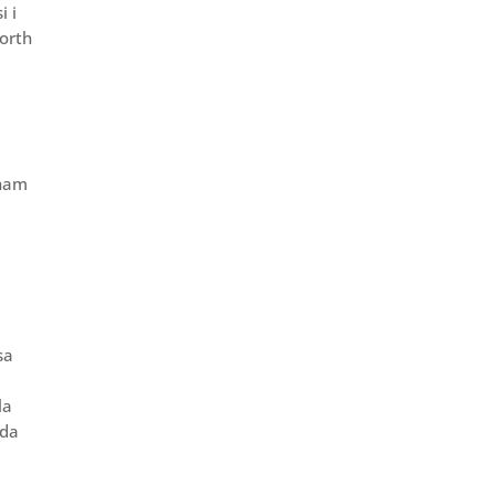
i i
worth
rham
sa
la
 da