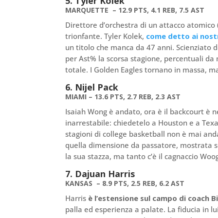
5. Tyler Kolek
MARQUETTE – 12.9 PTS, 4.1 REB, 7.5 AST
Direttore d’orchestra di un attacco atomico (
trionfante. Tyler Kolek,
come detto ai nost
un titolo che manca da 47 anni. Scienziato d
per Ast% la scorsa stagione, percentuali da m
totale. I Golden Eagles tornano in massa, ma
6. Nijel Pack
MIAMI – 13.6 PTS, 2.7 REB, 2.3 AST
Isaiah Wong è andato, ora è il backcourt è 
inarrestabile: chiedetelo a Houston e a Texas
stagioni di college basketball non è mai and
quella dimensione da passatore, mostrata s
la sua stazza, ma tanto c’è il cagnaccio Wooga
7. Dajuan Harris
KANSAS – 8.9 PTS, 2.5 REB, 6.2 AST
Harris
è l’estensione sul campo di coach Bil
palla ed esperienza a palate. La fiducia in 