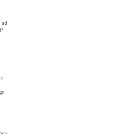
e ad
4°
é
re
aga
sas.