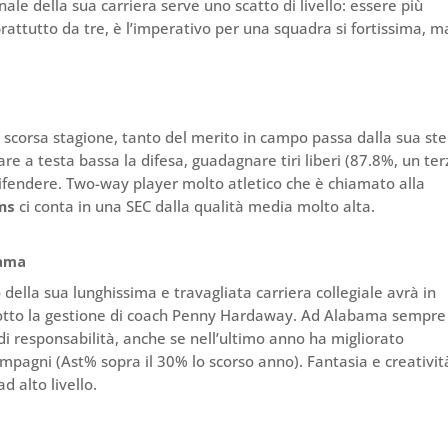
nale della sua carriera serve uno scatto di livello: essere più
prattutto da tre, è l’imperativo per una squadra si fortissima, m
a scorsa stagione, tanto del merito in campo passa dalla sua ste
re a testa bassa la difesa, guadagnare tiri liberi (87.8%, un ter
difendere. Two-way player molto atletico che è chiamato alla
ms
ci conta in una SEC dalla qualità media molto alta.
bama
 della sua lunghissima e travagliata carriera collegiale avrà in
tto la gestione di coach Penny Hardaway. Ad Alabama sempre
ndi responsabilità, anche se nell’ultimo anno ha migliorato
mpagni (Ast% sopra il 30% lo scorso anno). Fantasia e creatività
d alto livello.