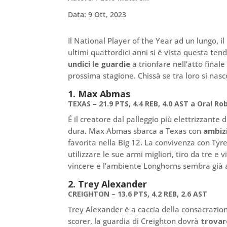
Data: 9 Ott, 2023
Il National Player of the Year ad un lungo, i
ultimi quattordici anni si è vista questa te
undici le guardie
a trionfare nell’atto final
prossima stagione. Chissà se tra loro si na
1. Max Abmas
TEXAS – 21.9 PTS, 4.4 REB, 4.0 AST a Oral Ro
É il creatore dal palleggio più elettrizzante 
dura. Max Abmas sbarca a Texas con
ambizi
favorita nella Big 12. La convivenza con Tyre
utilizzare le sue armi migliori, tiro da tre e v
vincere e l’ambiente Longhorns sembra già
2. Trey Alexander
CREIGHTON – 13.6 PTS, 4.2 REB, 2.6 AST
Trey Alexander è a caccia della consacrazi
scorer, la guardia di Creighton dovrà
trovar