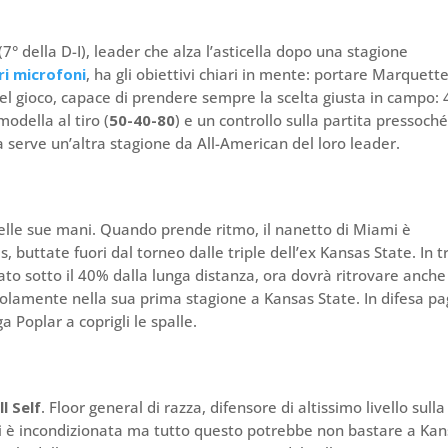
7° della D-I), leader che alza l’asticella dopo una stagione
ri microfoni
, ha gli obiettivi chiari in mente: portare Marquett
el gioco, capace di prendere sempre la scelta giusta in campo: 
odella al tiro (
50-40-80
) e un controllo sulla partita pressoch
 serve un’altra stagione da All-American del loro leader.
nelle sue mani. Quando prende ritmo, il nanetto di Miami è
, buttate fuori dal torneo dalle triple dell’ex Kansas State. In t
ato sotto il 40% dalla lunga distanza, ora dovrà ritrovare anche
olamente nella sua prima stagione a Kansas State. In difesa p
 Poplar a coprigli le spalle.
l Self
. Floor general di razza, difensore di altissimo livello sulla
lui è incondizionata ma tutto questo potrebbe non bastare a Kan