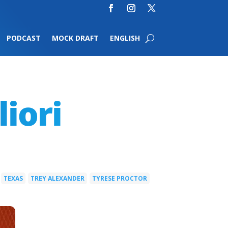
PODCAST
MOCK DRAFT
ENGLISH
iori
TEXAS
TREY ALEXANDER
TYRESE PROCTOR
|
|
|