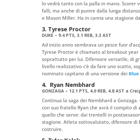
lo vedrà tanto con la palla in mano. Scorer v
falli, ma anche di punire dalla lunga dista
e Mason Miller. Ha in canna una stagione da
3. Tyrese Proctor
DUKE – 9.4 PTS, 3.1 REB, 3.3 AST
Ad inizio anno sembrava un pesce fuor d’acq
Tyrese Proctor è chiamato al breakout year e
soprattutto per lui. Difensore versatile, di g
livello realizzativo c’è da fare uno scatto, 
nominato capitano di una versione dei
Blue
4. Ryan Nembhard
GONZAGA – 12.1 PTS, 4.0 REB, 4.8 AST a Cre
Continua la saga dei Nembhard a Gonzaga. C
con suo fratello Ryan che avrà il compito di
a
quello che serve: dai trentelli in postsesaso
stagione. Atleta sottovalutato, difensore di 
costruire.