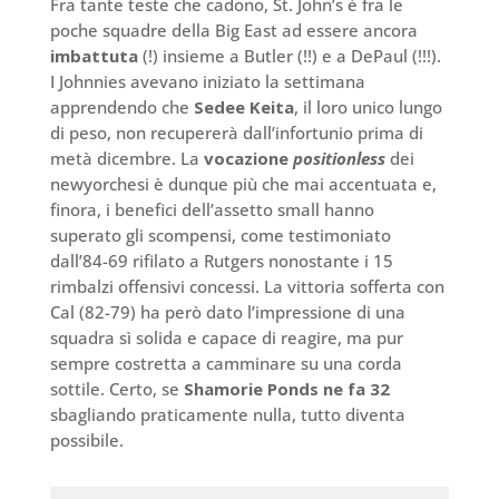
Fra tante teste che cadono, St. John’s è fra le
poche squadre della Big East ad essere ancora
imbattuta
(!) insieme a Butler (!!) e a DePaul (!!!).
I Johnnies avevano iniziato la settimana
apprendendo che
Sedee Keita
, il loro unico lungo
di peso, non recupererà dall’infortunio prima di
metà dicembre. La
vocazione
positionless
dei
newyorchesi è dunque più che mai accentuata e,
finora, i benefici dell’assetto small hanno
superato gli scompensi, come testimoniato
dall’84-69 rifilato a Rutgers nonostante i 15
rimbalzi offensivi concessi. La vittoria sofferta con
Cal (82-79) ha però dato l’impressione di una
squadra sì solida e capace di reagire, ma pur
sempre costretta a camminare su una corda
sottile. Certo, se
Shamorie Ponds ne fa 32
sbagliando praticamente nulla, tutto diventa
possibile.