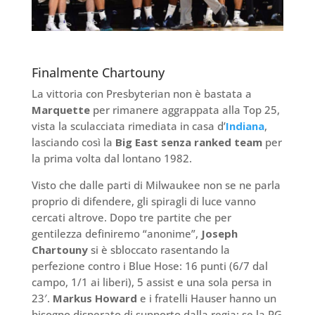
Finalmente Chartouny
La vittoria con Presbyterian non è bastata a
Marquette
per rimanere aggrappata alla Top 25,
vista la sculacciata rimediata in casa d’
Indiana
,
lasciando così la
Big East senza ranked team
per
la prima volta dal lontano 1982.
Visto che dalle parti di Milwaukee non se ne parla
proprio di difendere, gli spiragli di luce vanno
cercati altrove. Dopo tre partite che per
gentilezza definiremo “anonime”,
Joseph
Chartouny
si è sbloccato rasentando la
perfezione contro i Blue Hose: 16 punti (6/7 dal
campo, 1/1 ai liberi), 5 assist e una sola persa in
23′.
Markus Howard
e i fratelli Hauser hanno un
bisogno disperato di supporto dalla regia: se la PG