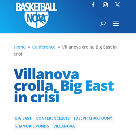
Home
Conference
Villanova crolla, Big East in
9
9
crisi
Villanova
crolla, Big East
in crisi
BIG EAST
CONFERENCE2018
JOSEPH CHARTOUNY
|
|
|
SHAMORIE PONDS
VILLANOVA
|