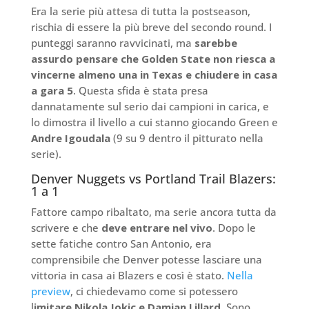
Era la serie più attesa di tutta la postseason,
rischia di essere la più breve del secondo round. I
punteggi saranno ravvicinati, ma
sarebbe
assurdo pensare che Golden State non riesca a
vincerne almeno una in Texas e chiudere in casa
a gara 5
. Questa sfida è stata presa
dannatamente sul serio dai campioni in carica, e
lo dimostra il livello a cui stanno giocando Green e
Andre Igoudala
(9 su 9 dentro il pitturato nella
serie).
Denver Nuggets vs Portland Trail Blazers:
1 a 1
Fattore campo ribaltato, ma serie ancora tutta da
scrivere e che
deve entrare nel vivo
. Dopo le
sette fatiche contro San Antonio, era
comprensibile che Denver potesse lasciare una
vittoria in casa ai Blazers e così è stato.
Nella
preview
, ci chiedevamo come si potessero
l
imitare Nikola Jokic e Damian Lillard
. Sono