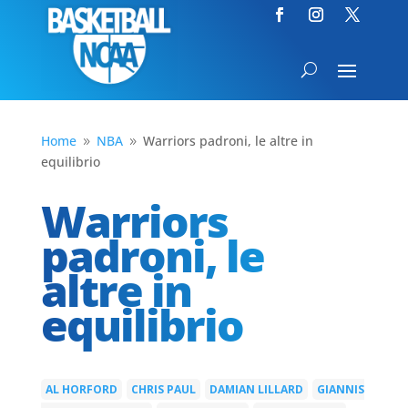
Home
NBA
Warriors padroni, le altre in
9
9
equilibrio
Warriors
padroni, le
altre in
equilibrio
AL HORFORD
CHRIS PAUL
DAMIAN LILLARD
GIANNIS
|
|
|