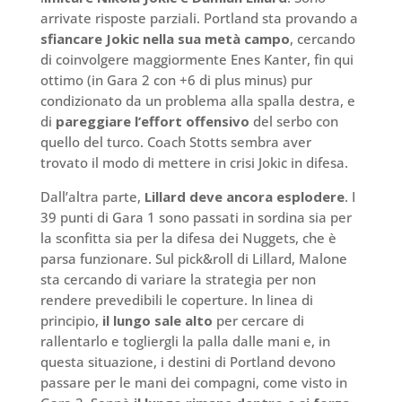
arrivate risposte parziali. Portland sta provando a
sfiancare Jokic nella sua metà campo
, cercando
di coinvolgere maggiormente Enes Kanter, fin qui
ottimo (in Gara 2 con +6 di plus minus) pur
condizionato da un problema alla spalla destra, e
di
pareggiare l’effort offensivo
del serbo con
quello del turco. Coach Stotts sembra aver
trovato il modo di mettere in crisi Jokic in difesa.
Dall’altra parte,
Lillard deve ancora esplodere
. I
39 punti di Gara 1 sono passati in sordina sia per
la sconfitta sia per la difesa dei Nuggets, che è
parsa funzionare. Sul pick&roll di Lillard, Malone
sta cercando di variare la strategia per non
rendere prevedibili le coperture. In linea di
principio,
il lungo sale alto
per cercare di
rallentarlo e togliergli la palla dalle mani e, in
questa situazione, i destini di Portland devono
passare per le mani dei compagni, come visto in