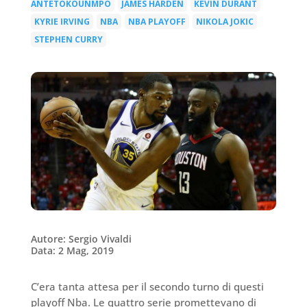
ANTETOKOUNMPO
JAMES HARDEN
KEVIN DURANT
|
|
|
KYRIE IRVING
NBA
NBA PLAYOFF
NIKOLA JOKIC
|
|
|
|
STEPHEN CURRY
Autore: Sergio Vivaldi
Data: 2 Mag, 2019
C’era tanta attesa per il secondo turno di questi
playoff Nba. Le quattro serie promettevano di