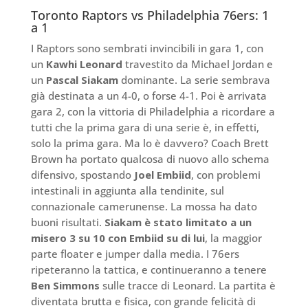
Toronto Raptors vs Philadelphia 76ers: 1
a 1
I Raptors sono sembrati invincibili in gara 1, con
un
Kawhi Leonard
travestito da Michael Jordan e
un
Pascal Siakam
dominante. La serie sembrava
già destinata a un 4-0, o forse 4-1. Poi è arrivata
gara 2, con la vittoria di Philadelphia a ricordare a
tutti che la prima gara di una serie è, in effetti,
solo la prima gara. Ma lo è davvero? Coach Brett
Brown ha portato qualcosa di nuovo allo schema
difensivo, spostando
Joel Embiid
, con problemi
intestinali in aggiunta alla tendinite, sul
connazionale camerunense. La mossa ha dato
buoni risultati.
Siakam è stato limitato a un
misero 3 su 10 con Embiid su di lui
, la maggior
parte floater e jumper dalla media. I 76ers
ripeteranno la tattica, e continueranno a tenere
Ben Simmons
sulle tracce di Leonard. La partita è
diventata brutta e fisica, con grande felicità di