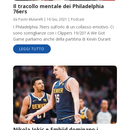
Il tracollo mentale dei Philadelphia
76ers
da
Paolo Mutarelli
|
16 Giu, 2021
|
Podcast
I Philadelphia 76ers sull’orlo di un collasso emotivo. Ci
sono somiglianze con i Clippers 19/20? A We Got
Game parliamo anche della partitina di Kevin Durant
LEGGI TUTTO
Nikola Jokic e Embiid dominano i