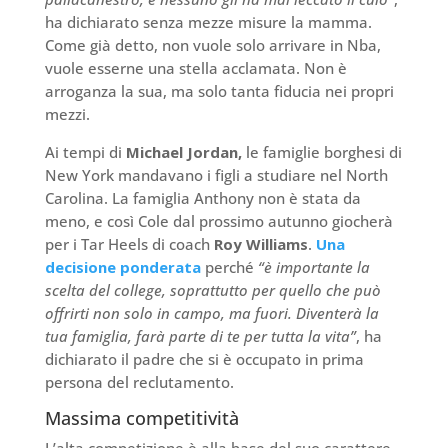
ha dichiarato senza mezze misure la mamma.
Come già detto, non vuole solo arrivare in Nba,
vuole esserne una stella acclamata. Non è
arroganza la sua, ma solo tanta fiducia nei propri
mezzi.
Ai tempi di
Michael Jordan,
le famiglie borghesi di
New York mandavano i figli a studiare nel North
Carolina. La famiglia Anthony non è stata da
meno, e così Cole dal prossimo autunno giocherà
per i Tar Heels di coach
Roy Williams
.
Una
decisione ponderata
perché
“è importante la
scelta del college, soprattutto per quello che può
offrirti non solo in campo, ma fuori. Diventerà la
tua famiglia, farà parte di te per tutta la vita”
, ha
dichiarato il padre che si è occupato in prima
persona del reclutamento.
Massima competitività
L’alta competizione è alla base del suo carattere.