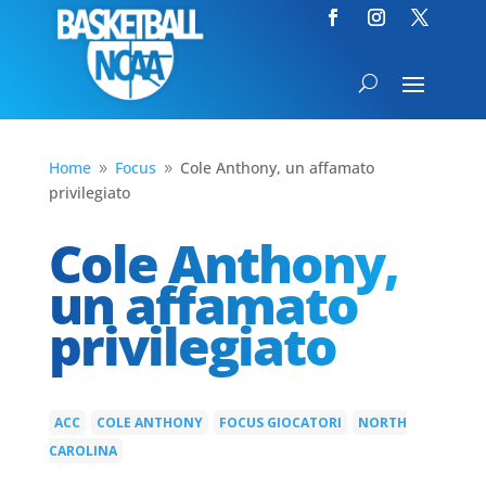
Home
Focus
Cole Anthony, un affamato
9
9
privilegiato
Cole Anthony,
un affamato
privilegiato
ACC
COLE ANTHONY
FOCUS GIOCATORI
NORTH
|
|
|
CAROLINA