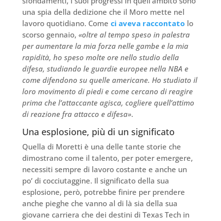
sfondamenti, i suoi progressi in quell’ambito sono
una spia della dedizione che il Moro mette nel
lavoro quotidiano. Come
ci aveva raccontato
lo
scorso gennaio,
«oltre al tempo speso in palestra
per aumentare la mia forza nelle gambe e la mia
rapidità, ho speso molte ore nello studio della
difesa, studiando le guardie europee nella NBA e
come difendono su quelle americane. Ho studiato il
loro movimento di piedi e come cercano di reagire
prima che l’attaccante agisca, cogliere quell’attimo
di reazione fra attacco e difesa»
.
Una esplosione, più di un significato
Quella di Moretti è una delle tante storie che
dimostrano come il talento, per poter emergere,
necessiti sempre di lavoro costante e anche un
po’ di cocciutaggine. Il significato della sua
esplosione, però, potrebbe finire per prendere
anche pieghe che vanno al di là sia della sua
giovane carriera che dei destini di Texas Tech in