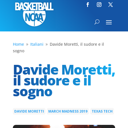
Home
Italiani
Davide Moretti, il sudore e il
9
9
sogno
Davide Moretti,
il sudore e il
sogno
DAVIDE MORETTI
MARCH MADNESS 2019
TEXAS TECH
|
|