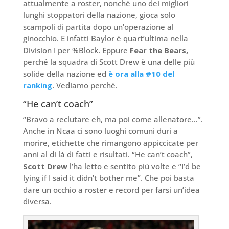
attualmente a roster, nonché uno dei migliori
lunghi stoppatori della nazione, gioca solo
scampoli di partita dopo un’operazione al
ginocchio. E infatti Baylor è quart’ultima nella
Division I per %Block. Eppure
Fear the Bears,
perché la squadra di Scott Drew è una delle più
solide della nazione ed
è ora alla #10 del
ranking
. Vediamo perché.
“He can’t coach”
“Bravo a reclutare eh, ma poi come allenatore…”.
Anche in Ncaa ci sono luoghi comuni duri a
morire, etichette che rimangono appiccicate per
anni al di là di fatti e risultati. “He can’t coach”,
Scott Drew
l’ha letto e sentito più volte e “I’d be
lying if I said it didn’t bother me”. Che poi basta
dare un occhio a roster e record per farsi un’idea
diversa.