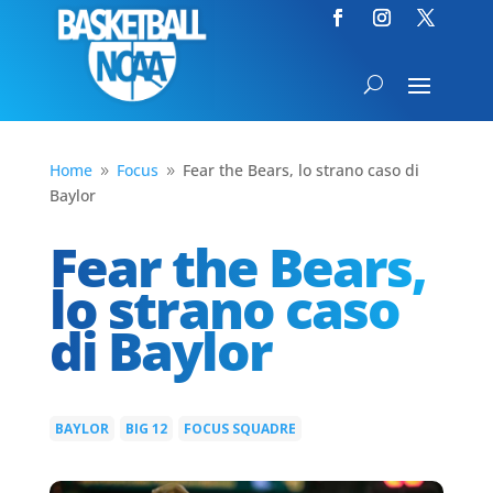
Home
Focus
Fear the Bears, lo strano caso di
9
9
Baylor
Fear the Bears,
lo strano caso
di Baylor
BAYLOR
BIG 12
FOCUS SQUADRE
|
|