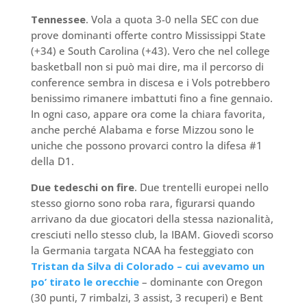
Tennessee
. Vola a quota 3-0 nella SEC con due
prove dominanti offerte contro Mississippi State
(+34) e South Carolina (+43). Vero che nel college
basketball non si può mai dire, ma il percorso di
conference sembra in discesa e i Vols potrebbero
benissimo rimanere imbattuti fino a fine gennaio.
In ogni caso, appare ora come la chiara favorita,
anche perché Alabama e forse Mizzou sono le
uniche che possono provarci contro la difesa #1
della D1.
Due tedeschi on fire
. Due trentelli europei nello
stesso giorno sono roba rara, figurarsi quando
arrivano da due giocatori della stessa nazionalità,
cresciuti nello stesso club, la IBAM. Giovedì scorso
la Germania targata NCAA ha festeggiato con
Tristan da Silva di Colorado – cui avevamo un
po’ tirato le orecchie
– dominante con Oregon
(30 punti, 7 rimbalzi, 3 assist, 3 recuperi) e Bent